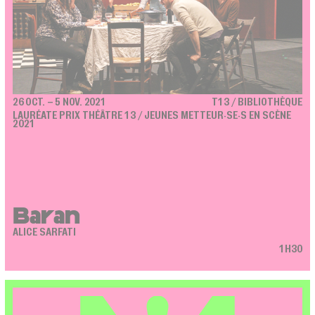
26 OCT. – 5 NOV. 2021
T13 / BIBLIOTHÈQUE
LAURÉATE PRIX THÉÂTRE 13 / JEUNES METTEUR·SE·S EN SCÈNE
2021
Baran
ALICE SARFATI
1H30