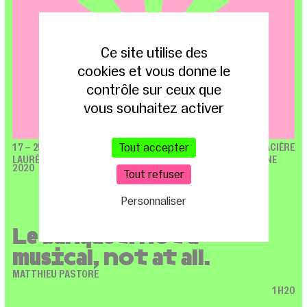
Ce site utilise des
cookies et vous donne le
contrôle sur ceux que
vous souhaitez activer
Tout accepter
17 – 25 SEPT. 2021
T13 / GLACIÈRE
LAURÉAT PRIX THÉÂTRE13 / JEUNES METTEUR·SE·S EN SCÈNE
2020
Tout refuser
Personnaliser
Le banquet. not a
musical, not at all.
MATTHIEU PASTORE
1H20