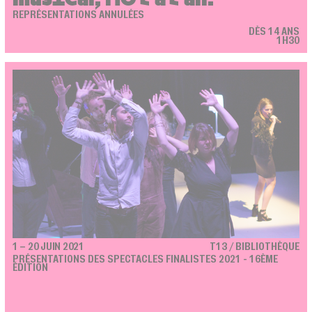
REPRÉSENTATIONS ANNULÉES
DÈS 14 ANS
1H30
1 – 20 JUIN 2021
T13 / BIBLIOTHÈQUE
PRÉSENTATIONS DES SPECTACLES FINALISTES 2021 - 16ÈME
ÉDITION