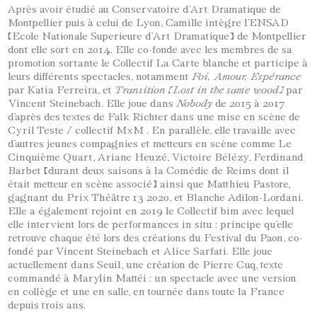
Après avoir étudié au Conservatoire d’Art Dramatique de
Montpellier puis à celui de Lyon, Camille intègre l’ENSAD
(Ecole Nationale Superieure d’Art Dramatique) de Montpellier
dont elle sort en 2014. Elle co-fonde avec les membres de sa
promotion sortante le Collectif La Carte blanche et participe à
leurs différents spectacles, notamment
Foi, Amour, Espérance
par Katia Ferreira, et
Transition (Lost in the same wood)
par
Vincent Steinebach. Elle joue dans
Nobody
de 2015 à 2017
d’après des textes de Falk Richter dans une mise en scène de
Cyril Teste / collectif MxM . En parallèle, elle travaille avec
d’autres jeunes compagnies et metteurs en scène comme Le
Cinquième Quart, Ariane Heuzé, Victoire Bélézy, Ferdinand
Barbet (durant deux saisons à la Comédie de Reims dont il
était metteur en scène associé) ainsi que Matthieu Pastore,
gagnant du Prix Théâtre 13 2020, et Blanche Adilon-Lordani.
Elle a également rejoint en 2019 le Collectif bim avec lequel
elle intervient lors de performances in situ ; principe qu’elle
retrouve chaque été lors des créations du Festival du Paon, co-
fondé par Vincent Steinebach et Alice Sarfati. Elle joue
actuellement dans Seuil, une création de Pierre Cuq, texte
commandé à Marylin Mattéi ; un spectacle avec une version
en collège et une en salle, en tournée dans toute la France
depuis trois ans.