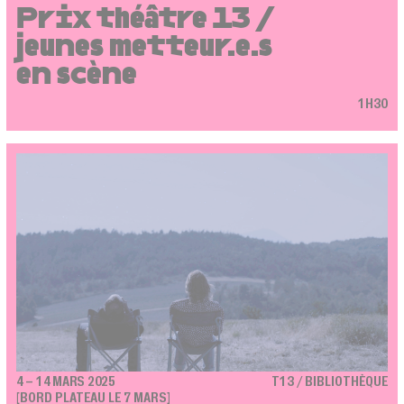
Prix théâtre 13 /
jeunes metteur.e.s
en scène
1H30
4 – 14 MARS 2025
T13 / BIBLIOTHÈQUE
[BORD PLATEAU LE 7 MARS]