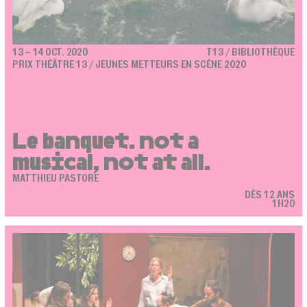
13 – 14 OCT. 2020
T13 / BIBLIOTHÈQUE
PRIX THÉÂTRE 13 / JEUNES METTEURS EN SCÈNE 2020
Le banquet. not a
musical, not at all.
MATTHIEU PASTORE
DÈS 12 ANS
1H20