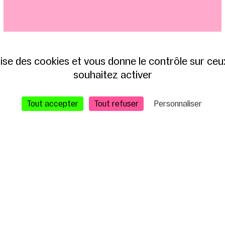
Kermesse
MARINE BARBARIT, CHARLES MATHOREZ
ilise des cookies et vous donne le contrôle sur ce
1H30
souhaitez activer
Tout accepter
Tout refuser
Personnaliser