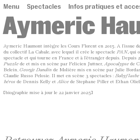
Panneau de gestion des cookies
Menu
Spectacles
Infos pratiques et acces
Aymeric Ha
Aymeric Haumont intègre les Cours Florent en 2015. A l’issue de 
du collectif La Cabale, avec lequel il crée le spectacle
PAN
,
qui 
spectacle et qui tourne en France et à l’étranger depuis. Depuis 2
Puzzle
de et mis en scène par Felicien Juttner,
Apocalypse
de C
Belein,
George Dandin
de Molière mis en scène par Julie Borda
Claudie Russo Pelosie. Il met en scène 3 spectacles :
Babyflashe
héros
de Dennis Kelly et
Alice
de Stephane Piller et Ethan Oliel
[biographie mise à jour le 22 janvier 2025]
Retrouvez Aymeric Haumont 