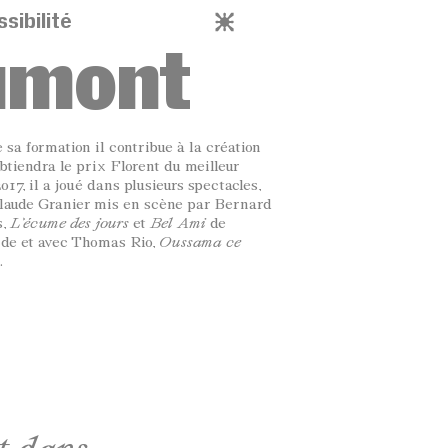
sibilité
umont
sa formation il contribue à la création
obtiendra le prix Florent du meilleur
017, il a joué dans plusieurs spectacles,
laude Granier mis en scène par Bernard
s,
L’écume des jours
et
Bel Ami
de
de et avec Thomas Rio,
Oussama ce
.
dans ...