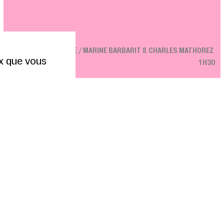
Kermesse
COLLECTIF LA CABALE / MARINE BARBARIT & CHARLES MATHOREZ
ux que vous
1H30