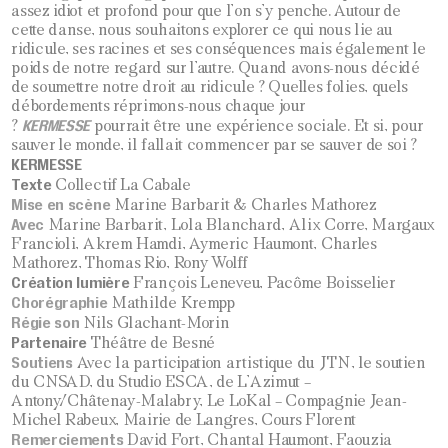
assez idiot et profond pour que l’on s’y penche. Autour de
cette danse, nous souhaitons explorer ce qui nous lie au
ridicule, ses racines et ses conséquences mais également le
poids de notre regard sur l’autre. Quand avons-nous décidé
de soumettre notre droit au ridicule ? Quelles folies, quels
débordements réprimons-nous chaque jour
KERMESSE
?
pourrait être une expérience sociale. Et si, pour
sauver le monde, il fallait commencer par se sauver de soi ?
KERMESSE
Texte
Collectif La Cabale
Mise en scène
Marine Barbarit & Charles Mathorez
Avec
Marine Barbarit, Lola Blanchard, Alix Corre, Margaux
Francioli, Akrem Hamdi, Aymeric Haumont, Charles
Mathorez, Thomas Rio, Rony Wolff
Création lumière
François Leneveu, Pacôme Boisselier
Chorégraphie
Mathilde Krempp
Régie son
Nils Glachant-Morin
Partenaire
Théâtre de Besné
Soutiens
Avec la participation artistique du JTN, le soutien
du CNSAD, du Studio ESCA, de L’Azimut –
Antony/Châtenay-Malabry, Le LoKal – Compagnie Jean-
Michel Rabeux, Mairie de Langres, Cours Florent
Remerciements
David Fort, Chantal Haumont, Faouzia