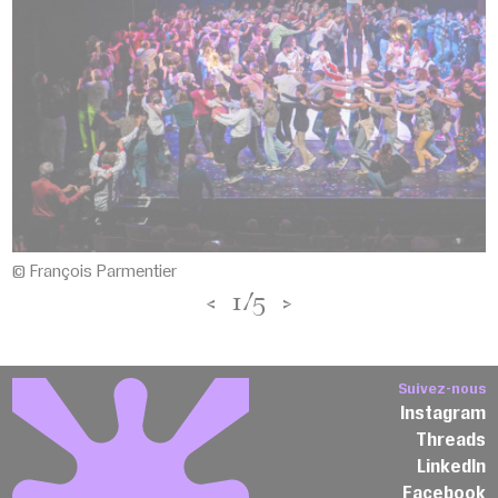
© François Parmentier
<
1/5
>
Suivez-nous
Instagram
Threads
LinkedIn
Facebook