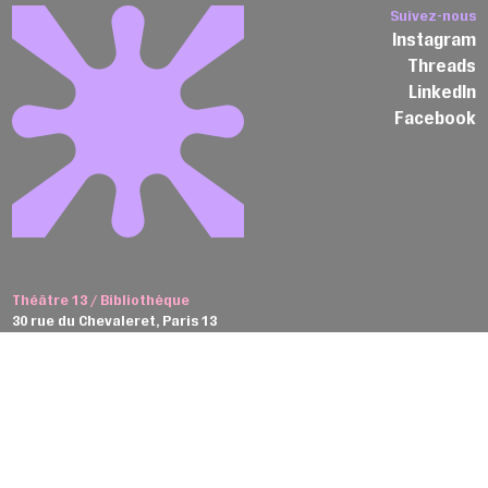
Suivez-nous
Instagram
Threads
LinkedIn
Facebook
Théâtre 13 / Bibliothèque
30 rue du Chevaleret, Paris 13
Théâtre 13 / Glacière
103A bd Auguste-Blanqui, Paris 13
T +(0)1 45 88 62 22
billetterie@theatre13.com
Consultez notre brochure