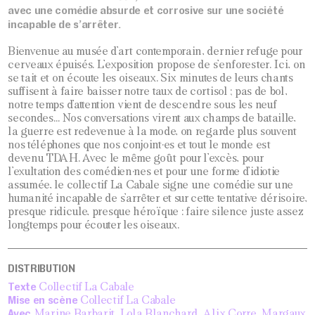
avec une comédie absurde et corrosive sur une société
JEU 8 OCT
20H00
incapable de s’arrêter.
VEN 9 OCT
20H00
Bienvenue au musée d’art contemporain, dernier refuge pour
cerveaux épuisés. L’exposition propose de s’enforester. Ici, on
se tait et on écoute les oiseaux. Six minutes de leurs chants
suffisent à faire baisser notre taux de cortisol ; pas de bol,
notre temps d’attention vient de descendre sous les neuf
secondes… Nos conversations virent aux champs de bataille,
la guerre est redevenue à la mode, on regarde plus souvent
nos téléphones que nos conjoint·es et tout le monde est
devenu TDAH. Avec le même goût pour l’excès, pour
l’exultation des comédien·nes et pour une forme d’idiotie
assumée, le collectif La Cabale signe une comédie sur une
humanité incapable de s’arrêter et sur cette tentative dérisoire,
presque ridicule, presque héroïque : faire silence juste assez
longtemps pour écouter les oiseaux.
DISTRIBUTION
Texte
Collectif La Cabale
Mise en scène
Collectif La Cabale
Avec
Marine Barbarit, Lola Blanchard, Alix Corre, Margaux