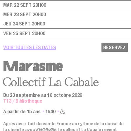
MAR 22 SEPT
20H00
MER 23 SEPT
20H00
JEU 24 SEPT
20H00
VEN 25 SEPT
20H00
SAM 26 SEPT
18H00
VOIR TOUTES LES DATES
RÉSERVEZ
LUN 28 SEPT
20H00
Marasme
MAR 29 SEPT
20H00
MER 30 SEPT
20H00
Collectif La Cabale
JEU 1 OCT
20H00
VEN 2 OCT
20H00
BORD PLATEAU
Du 23 septembre au 10 octobre 2026
SAM 3 OCT
18H00
T13 / Bibliothèque
LUN 5 OCT
20H00
À partir de 15 ans
1h40
MAR 6 OCT
20H00
Après avoir fait danser la France au rythme de la danse de
MER 7 OCT
20H00
la chenille avec
KERMESSE
, le collectif La Cabale revient