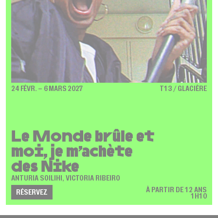
24 FÉVR. – 6 MARS 2027
T13 / GLACIÈRE
Le Monde brûle et
moi, je m’achète
des Nike
ANTURIA SOILIHI, VICTORIA RIBEIRO
À PARTIR DE 12 ANS
RÉSERVEZ
1H10