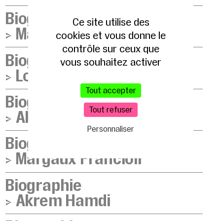
Biographie
Ce site utilise des
>
Marine Barbarit
cookies et vous donne le
contrôle sur ceux que
Biographie
vous souhaitez activer
>
Lola Blanchard
Tout accepter
Biographie
Tout refuser
>
Alix Corre
Personnaliser
Biographie
>
Margaux Francioli
Biographie
>
Akrem Hamdi