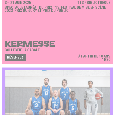
3 – 21 JUIN 2025
T13 / BIBLIOTHÈQUE
SPECTACLE LAURÉAT DU PRIX T13, FESTIVAL DE MISE EN SCÈNE
2023 (PRIX DU JURY ET PRIX DU PUBLIC)
KERMESSE
COLLECTIF LA CABALE
À PARTIR DE 10 ANS
RÉSERVEZ
1H30