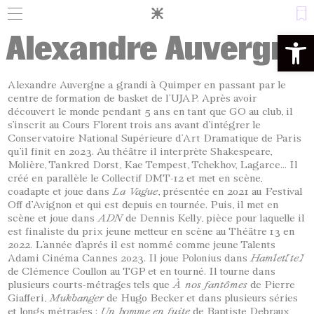
Panneau de gestion des cookies
Alexandre Auvergne
Ouvrir la 
Alexandre Auvergne a grandi à Quimper en passant par le
centre de formation de basket de l’UJAP. Après avoir
découvert le monde pendant 5 ans en tant que GO au club, il
s’inscrit au Cours Florent trois ans avant d’intégrer le
Conservatoire National Supérieure d’Art Dramatique de Paris
qu’il finit en 2023. Au théâtre il interprète Shakespeare,
Molière, Tankred Dorst, Kae Tempest, Tchekhov, Lagarce… Il
créé en parallèle le Collectif DMT-12 et met en scène,
coadapte et joue dans
La Vague
, présentée en 2021 au Festival
Off d’Avignon et qui est depuis en tournée. Puis, il met en
scène et joue dans
ADN
de Dennis Kelly, pièce pour laquelle il
est finaliste du prix jeune metteur en scène au Théâtre 13 en
2022. L’année d’aprés il est nommé comme jeune Talents
Adami Cinéma Cannes 2023. Il joue Polonius dans
Hamlet(te)
de Clémence Coullon au TGP et en tourné. Il tourne dans
plusieurs courts-métrages tels que
À nos fantômes
de Pierre
Giafferi,
Mukbanger
de Hugo Becker et dans plusieurs séries
et longs métrages :
Un homme en fuite
de Baptiste Debraux,