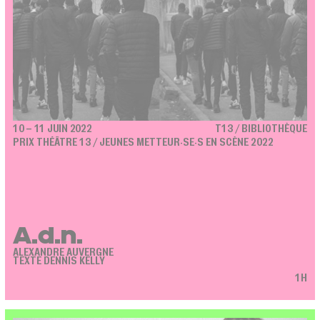
10 – 11 JUIN 2022
T13 / BIBLIOTHÈQUE
PRIX THÉÂTRE 13 / JEUNES METTEUR·SE·S EN SCÈNE 2022
A.d.n.
ALEXANDRE AUVERGNE
TEXTE DENNIS KELLY
1H