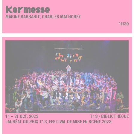
Kermesse
MARINE BARBARIT, CHARLES MATHOREZ
1H30
11 – 21 OCT. 2023
T13 / BIBLIOTHÈQUE
LAURÉAT DU PRIX T13, FESTIVAL DE MISE EN SCÈNE 2023