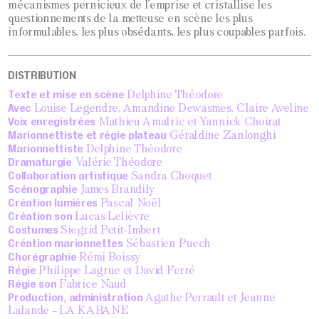
mécanismes pernicieux de l’emprise et cristallise les
questionnements de la metteuse en scène les plus
informulables, les plus obsédants, les plus coupables parfois.
DISTRIBUTION
Texte et mise en scène
Delphine Théodore
Avec
Louise Legendre, Amandine Dewasmes, Claire Aveline
Voix enregistrées
Mathieu Amalric et Yannick Choirat
Marionnettiste et régie plateau
Géraldine Zanlonghi
Marionnettiste
Delphine Théodore
Dramaturgie
Valérie Théodore
Collaboration artistique
Sandra Choquet
Scénographie
James Brandily
Création lumières
Pascal Noël
Création son
Lucas Lelièvre
Costumes
Siegrid Petit-Imbert
Création marionnettes
Sébastien Puech
Chorégraphie
Rémi Boissy
Régie
Philippe Lagrue et David Ferré
Régie son
Fabrice Naud
Production, administration
Agathe Perrault et Jeanne
Lalande – LA KABANE