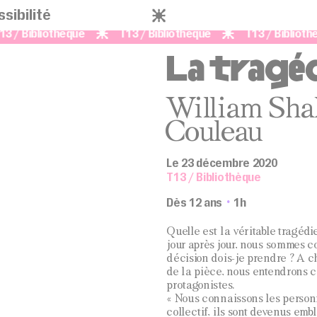
sibilité
 / Bibliothèque
T13 / Bibliothèque
T13 / Bibliothè
La tragé
William Sha
Couleau
Le 23 décembre 2020
T13 / Bibliothèque
Dès 12 ans
1h
Quelle est la véritable tragédi
jour après jour, nous sommes co
décision dois-je prendre ? A c
de la pièce, nous entendrons c
protagonistes.
« Nous connaissons les person
collectif, ils sont devenus embl