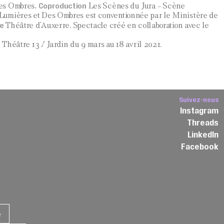
Coproduction
es Ombres,
Les Scènes du Jura – Scène
umières et Des Ombres est conventionnée par le Ministère de
ce
Théâtre d’Auxerre. Spectacle créé en collaboration avec le
u Théâtre 13 / Jardin du 9 mars au 18 avril 2021.
Suivez-nous
Instagram
Threads
3
LinkedIn
Facebook
e