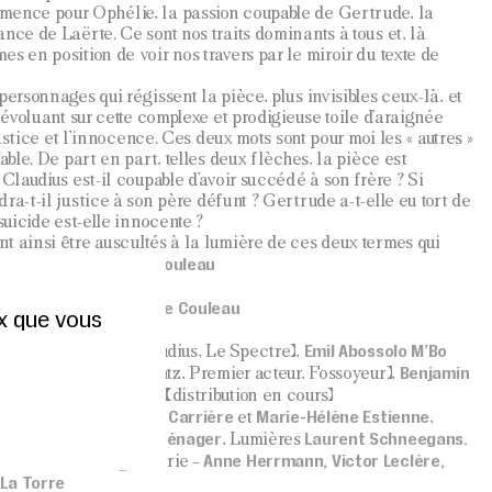
mence pour Ophélie, la passion coupable de Gertrude, la
nce de Laërte. Ce sont nos traits dominants à tous et, là
s en position de voir nos travers par le miroir du texte de
personnages qui régissent la pièce, plus invisibles ceux-là, et
s évoluant sur cette complexe et prodigieuse toile d’araignée
 justice et l’innocence. Ces deux mots sont pour moi les « autres »
able. De part en part, telles deux flèches, la pièce est
 Claudius est-il coupable d’avoir succédé à son frère ? Si
ra-t-il justice à son père défunt ? Gertrude a-t-elle eu tort de
suicide est-elle innocente ?
t ainsi être auscultés à la lumière de ces deux termes qui
Guy-Pierre Couleau
nement. »
Guy-Pierre Couleau
ise en scène
ux que vous
Ile-de-France)
Nils Ohlund
Emil Abossolo M’Bo
de),
(Claudius, Le Spectre),
oulzaguet
Benjamin
(Rosencrantz, Premier acteur, Fossoyeur),
dhardheen
(Ophélie)… (distribution en cours)
Jean-Claude Carrière
Marie-Hélène Estienne
 français
et
,
rd
Camille Pénager
Laurent Schneegans.
, Costumes
, Lumières
Anne Herrmann, Victor Leclère,
 diffusion La Magnanerie –
La Torre