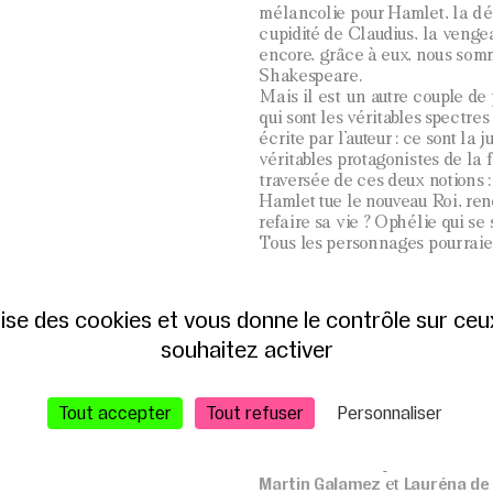
mélancolie pour Hamlet, la dé
cupidité de Claudius, la vengea
encore, grâce à eux, nous somme
Shakespeare.
Mais il est un autre couple de 
qui sont les véritables spectre
écrite par l’auteur : ce sont la
véritables protagonistes de la f
traversée de ces deux notions :
Hamlet tue le nouveau Roi, rend
refaire sa vie ? Ophélie qui se 
Tous les personnages pourraien
gouvernent nos vies quotidien
La Tragédie d’Hamlet
William Shakespeare
Texte
, m
ilise des cookies et vous donne le contrôle sur ce
Des Lumières et Des Ombres (
souhaitez activer
Anne Le Guernec
Avec
(Gertru
Bruno B
(Polonius, Fossoyeur),
Jungers
Sandra Sa
(Hamlet),
Tout accepter
Tout refuser
Personnaliser
Peter Brook
Adaptation
, Texte
Delphine Broua
Scénographie
Administration, production et
Martin Galamez
Lauréna de 
et