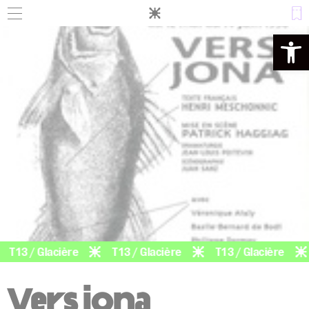
Panneau de gestion des cookies
Ouvrir la 
T13 / Glacière
T13 / Glacière
T13 / Glacière
Vers jona