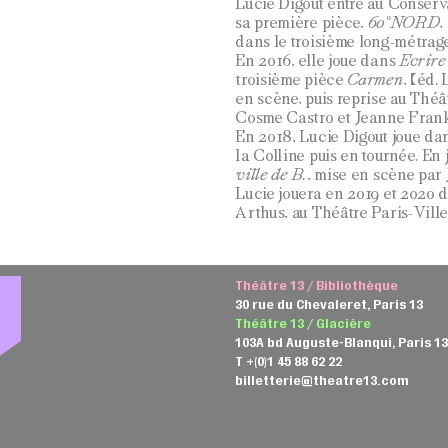
Lucie Digout entre au Conserva
sa première pièce,
60°NORD
,
dans le troisième long-métrag
En 2016, elle joue dans
Ecrire
troisième pièce
Carmen
, (éd.
en scène, puis reprise au Théât
Cosme Castro et Jeanne Frankel
En 2018, Lucie Digout joue da
la Colline puis en tournée. En 
ville de B.
, mise en scène par 
Lucie jouera en 2019 et 2020 
Arthus, au Théâtre Paris-Villet
Théâtre 13 / Bibliothèque
30 rue du Chevaleret, Paris 13
Théâtre 13 / Glacière
103A bd Auguste-Blanqui, Paris 1
T +(0)1 45 88 62 22
billetterie@theatre13.com