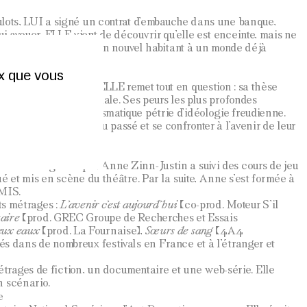
boulots, LUI a signé un contrat d’embauche dans une banque,
ui avouer. ELLE vient de découvrir qu’elle est enceinte, mais ne
 irresponsable d’ajouter un nouvel habitant à un monde déjà
exploitées.
ux que vous
 en plus fréquemment, ELLE remet tout en question : sa thèse
ivers, son utilité́ sociale. Ses peurs les plus profondes
MÈRE, apparition fantasmatique pétrie d’idéologie freudienne.
asser des fantômes du passé et se confronter à l’avenir de leur
cherche en génétique, Anne Zinn-Justin a suivi des cours de jeu
oué et mis en scène du théâtre. Par la suite, Anne s’est formée à
ÉMIS.
rts métrages :
L’avenir c’est aujourd’hui
(co-prod. Moteur S’il
taire
(prod. GREC Groupe de Recherches et Essais
eux eaux
(prod. La Fournaise),
Sœurs de sang
(4A4
tés dans de nombreux festivals en France et à l’étranger et
rages de fiction, un documentaire et une web-série. Elle
n scénario.
e