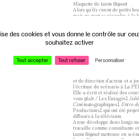
Lucie Digout
Maquette de
Alors qu’ils vivent de petits 
mais ne peut se résoudre à le l
lui dit rien : tous deux jugent
surpeuplé́ et aux ressources sur
ilise des cookies et vous donne le contrôle sur ce
Tandis qu’il s’absente de plus
souhaitez activer
abandonnée sur le destin de l’un
s’incarnent lorsque surgit sa 
Ensemble, ils devront se débarr
Tout accepter
Tout refuser
Personnaliser
couple…
Anne Zinn-Justin
Tout en travaillant dans la re
et de direction d’acteur, et a j
l’écriture de scénario à La F
Elle a écrit et réalisé des cou
vous plaît / Les Enragés),
Soli
Cinématographiques),
Entre d
Productions), qui ont été proje
diffusés à la télévision.
Anne développe deux longs-mét
travaille comme consultante e
Lucie Digout
metteuse en scèn