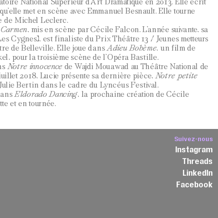
toire National Supérieur d’Art Dramatique en 2013. Elle écrit
 qu’elle met en scène avec Emmanuel Besnault. Elle tourne
e de Michel Leclerc.
 Carmen
, mis en scène par Cécile Falcon. L’année suivante, sa
 Les Cygnes), est finaliste du Prix Théâtre 13 / Jeunes metteurs
re de Belleville. Elle joue dans
Adieu Bohème
, un film de
, pour la troisième scène de l’Opéra Bastille.
ns
Notre innocence
de Wajdi Mouawad au Théâtre National de
juillet 2018, Lucie présente sa dernière pièce,
Notre petite
Julie Bertin dans le cadre du Lyncéus Festival.
dans
Eldorado Dancing
, la prochaine création de Cécile
te et en tournée.
Suivez-nous
Instagram
Threads
3
LinkedIn
Facebook