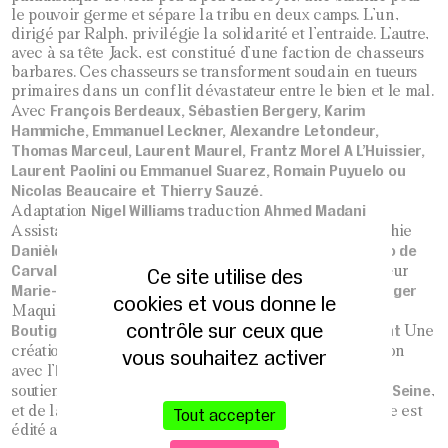
le pouvoir germe et sépare la tribu en deux camps. L’un,
dirigé par Ralph, privilégie la solidarité et l’entraide. L’autre,
avec à sa tête Jack, est constitué d’une faction de chasseurs
barbares. Ces chasseurs se transforment soudain en tueurs
primaires dans un conflit dévastateur entre le bien et le mal.
François Berdeaux, Sébastien Bergery, Karim
Avec
Hammiche, Emmanuel Leckner, Alexandre Letondeur,
Thomas Marceul, Laurent Maurel, Frantz Morel A L’Huissier,
Laurent Paolini ou Emmanuel Suarez, Romain Puyuelo ou
Nicolas Beaucaire et Thierry Sauzé.
Nigel Williams
Ahmed Madani
Adaptation
traduction
Magali Serra
Assistante à la mise en scène
Scénographie
Danièle Rozier
Erig Le Goff
Antonio de
Costumes
Lumières
Carvalho
Véronique Guidevaux
assisté de
Chef de Chœur
Ce site utilise des
Marie-Pierre Lesur
Raphaël Kaney
Duverger
Chorégraphie
cookies et vous donne le
Solange Beauvineau
Yann
Maquillages
Régie générale
contrôle sur ceux que
Boutigny-Lizerand
Isabelle Ballant
Chargée de diffusion
Une
la Pleine Lune
création des Tréteaux de
en co-production
vous souhaitez activer
Espace Carpeaux
Courbevoie
avec l’
– Ville de
. Avec le
ADAMI
Conseil Général des Hauts-de-Seine
soutien de l’
et du
,
Ville de Paris.
Théâtre 13
et de la
Coréalisation
. Le texte est
Tout accepter
édité aux Editions l’Ecole des Loisirs