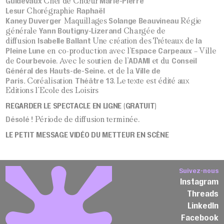
Guidevaux
Marie-Pierre
Chef de Chœur
Lesur
Raphaël
Chorégraphie
Kaney
Duverger
Solange Beauvineau
Maquillages
Régie
Yann Boutigny-Lizerand
générale
Chargée de
Isabelle Ballant
la
diffusion
Une création des Tréteaux de
Pleine Lune
Espace Carpeaux
en co-production avec l’
– Ville
Courbevoie
ADAMI
Conseil
de
. Avec le soutien de l’
et du
Général des Hauts-de-Seine
Ville de
, et de la
Paris.
Théâtre 13
Coréalisation
. Le texte est édité aux
Editions l’Ecole des Loisirs
REGARDER LE SPECTACLE EN LIGNE (GRATUIT)
Désolé !
Période de diffusion terminée.
LE PETIT MESSAGE VIDÉO DU METTEUR EN SCÈNE
Suivez-nous
Instagram
Threads
LinkedIn
Facebook