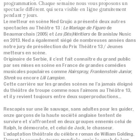
programmation. Chaque semaine nous vous proposons un
spectacle différent, qui sera visible en ligne gratuitement
pendant 7 jours.
Le metteur en scène Ned Grujic a présenté deux autres
spectacles au Théâtre 13 :
Le Mariage de Figaro
de
Beaumarchais (2005) et
Les (Dés)Héritiers
de Branislav Nusic
en 2013. Ned a également siégé de nombreuses années dans
notre jury de présélection du Prix Théâtre 13 / Jeunes
metteurs en scène.
Originaire de Serbie, il c’est fait connaître du grand public
par ses mises en scène en France de grandes comédies
musicales populaires comme
Hairspray, Frankenstein Junior,
Shrek
ou encore
Lili Lampion
.
Cette carrière sur les grandes scènes ne l’a jamais éloigné
du théâtre de troupe comme nous l’aimons au Théâtre 13,
et il y revient toujours entre deux superproductions…
Rescapés sur une île sauvage, sans adultes pour les guider,
onze garçons de la haute société anglaise tentent de
survivre et s’affrontent en deux groupes ennemis celui de
Ralph, le démocrate, et celui de Jack, le chasseur.
L’adaptation théâtrale du célèbre roman de William Golding.
Durant la seconde guerre mondiale, après le crash de leur