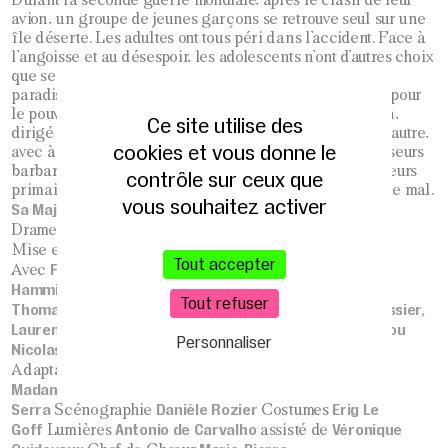
avion, un groupe de jeunes garçons se retrouve seul sur une
île déserte. Les adultes ont tous péri dans l’accident. Face à
l’angoisse et au désespoir, les adolescents n’ont d’autres choix
que se serrer les coudes. Mais alors que cette île
paradisiaque devient peu à peu leur foyer, une bataille pour
le pouvoir germe et sépare la tribu en deux camps. L’un,
Ce site utilise des
dirigé par Ralph, privilégie la solidarité et l’entraide. L’autre,
cookies et vous donne le
avec à sa tête Jack, est constitué d’une faction de chasseurs
barbares. Ces chasseurs se transforment soudain en tueurs
contrôle sur ceux que
primaires dans un conflit dévastateur entre le bien et le mal.
vous souhaitez activer
Sa Majesté des Mouches
William Golding
Drame initiatique de
Ned Grujic
Mise en scène
Tout accepter
François Berdeaux, Sébastien Bergery, Karim
Avec
Hammiche, Emmanuel Leckner, Alexandre Letondeur,
Tout refuser
Thomas Marceul, Laurent Maurel, Frantz Morel A L’Huissier,
Laurent Paolini ou Emmanuel Suarez, Romain Puyuelo ou
Personnaliser
Nicolas Beaucaire et Thierry Sauzé.
Nigel Williams
Ahmed
Adaptation
traduction
Madani
Magali
Assistante à la mise en scène
Serra
Danièle Rozier
Erig Le
Scénographie
Costumes
Goff
Antonio de Carvalho
Véronique
Lumières
assisté de