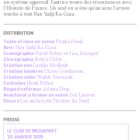
un système oppressif, l’autrice trouve des résonnances avec
l’Histoire de France. Un seul en scène qu’incarne l’artiste
touche-à-tout Nan Yadji Ka-Gara.
DISTRIBUTION
Texte et mise en scène
Penda Diouf
Avec
Nan Yadji Ka-Gara
Scénographie
David Bobée et Léa Jézéquel
Chorégraphie
Robyn Orlin
Création son
Lundja Medjoub
Création lumières
Claire Gondrexon
Création vidéo
Wojtek Doroszuk
Costumes
Heidi Folliet
Regard
extérieur
Adama Diop
Assistanat à la mise en scène
Iris Laurent
Décors
Les ateliers du Théâtre du Nord
PRESSE
LE CLUB DE MEDIAPART
23 JANVIER 2025