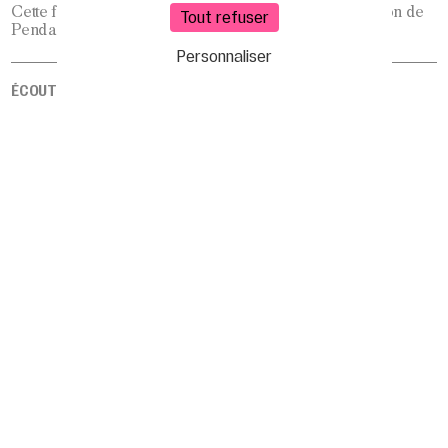
Cette forme sera jouée en première partie de la création de
Tout refuser
Penda Diouf,
Pistes…
Personnaliser
ÉCOUTEZ LE PODCAST