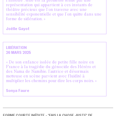
l’histoire : telle est la promesse tenue par une
représentation qui appartient à ces instants de
théâtre précieux que l’on traverse avec une
sensibilité exponentielle et que l’on quitte dans une
forme de sidération. »
Joëlle Gayot
LIBÉRATION
26 MARS 2025
« De son enfance isolée de petite fille noire en
France à la tragédie du génocide des Héréro et
des Nama de Namibie, l’autrice et désormais
metteuse en scène parvient avec fluidité à
multiplier les chemins pour dire les corps noirs. »
Sonya Faure
FORME COURTE INÉDITE - "FAIS LA CHOSE JUSTE" DE