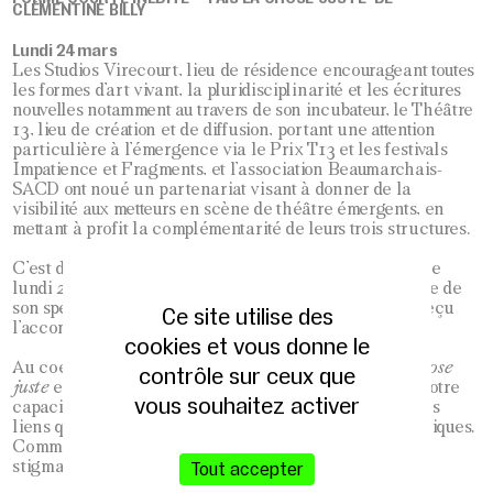
CLÉMENTINE BILLY
Lundi 24 mars
Les Studios Virecourt, lieu de résidence encourageant toutes
les formes d’art vivant, la pluridisciplinarité et les écritures
nouvelles notamment au travers de son incubateur, le Théâtre
13, lieu de création et de diffusion, portant une attention
particulière à l’émergence via le Prix T13 et les festivals
Impatience et Fragments, et l’association Beaumarchais-
SACD ont noué un partenariat visant à donner de la
visibilité aux metteurs en scène de théâtre émergents, en
mettant à profit la complémentarité de leurs trois structures.
C’est dans ce cadre que Clémentine Billy présentera ce
lundi 24 mars au Théâtre 13 une forme courte et inédite de
son spectacle Fais la chose juste, pour laquelle elle a reçu
Ce site utilise des
l’accompagnement artistique des Studios Virecourt.
cookies et vous donne le
Au coeur d’une cité en passe d’être détruite,
Fais la chose
contrôle sur ceux que
juste
est une fable moderne et brûlante qui interroge notre
vous souhaitez activer
capacité à vivre ensemble, notre relation aux choix et les
liens qui se tissent entre territoires intimes et géographiques.
Comment penser la ville aujourd’hui sans qu’elle soit
stigmatisante ?
Tout accepter