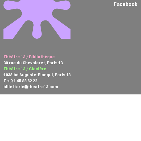
Facebook
Théâtre 13 / Bibliothèque
30 rue du Chevaleret, Paris 13
Théâtre 13 / Glacière
103A bd Auguste-Blanqui, Paris 13
T +(0)1 45 88 62 22
billetterie@theatre13.com
Consultez notre brochure
Inscrivez-vous à la newsletter
Conditions générales de vente