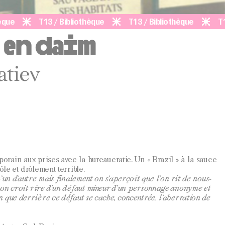
T13 / Bibliothèque
T13 / Bibliothèque
T13 / Bi
 en daim
atiev
orain aux prises avec la bureaucratie. Un « Brazil » à la sauce
le et drôlement terrible.
’un d’autre mais finalement on s’aperçoit que l’on rit de nous-
 on croit rire d’un défaut mineur d’un personnage anonyme et
 que derrière ce défaut se cache, concentrée, l’aberration de