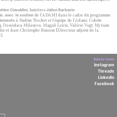
phine Ciavaldini,
Julien Barbazin
lumières
avec le soutien
ie,
de l’ADAMI dans le cadre du programme
iements
à Nadine Trochet et l’équipe de l’Adami, Colette
3, Dessislava Milanova, Magali Leiris, Valérie Vogt, Myriam
din et Jean-Christophe Buisson (Directeur adjoint de la
).
Suivez-nous
Instagram
Threads
3
LinkedIn
Facebook