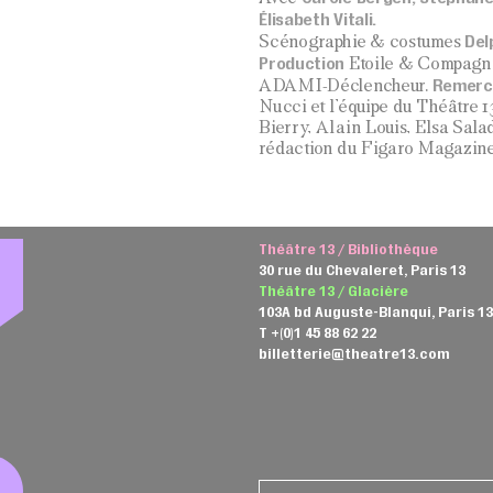
Élisabeth Vitali.
Del
Scénographie & costumes
Production
Etoile & Compagn
Remerc
ADAMI-Déclencheur.
Nucci et l’équipe du Théâtre 1
Bierry, Alain Louis, Elsa Sala
rédaction du Figaro Magazine
Théâtre 13 / Bibliothèque
30 rue du Chevaleret, Paris 13
Théâtre 13 / Glacière
103A bd Auguste-Blanqui, Paris 1
T +(0)1 45 88 62 22
billetterie@theatre13.com