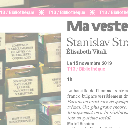
bliothèque
T13 / Bibliothèque
T13 / Bibliothèque
Ma veste
Stanislav Str
Élisabeth Vitali
Le 15 novembre 2019
T13 / Bibliothèque
1h
La bataille de l’homme contemp
franco-bulgare terriblement drô
Parfois on croit rire de quelqu
mêmes. Ou, plus grave encore,
brusquement on a la révélation
tout un système social.
Mateï Visniec