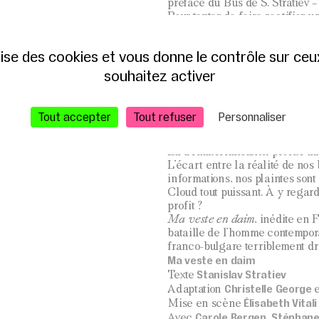
préface du Bus de S. Stratiev 
Pour tenter de faire rectifier
l’administration, Joshua Winger
bureaux et affronter une horde
ilise des cookies et vous donne le contrôle sur ce
démesure, décalage, cocasserie
système administratif ?
souhaitez activer
Joshua Winger, c’est nous, noy
à l’inutilité flagrante, dont 
au fonctionnement inintelligibl
Tout accepter
Tout refuser
Personnaliser
dysfonctionnements en ligne n
derrière leur guichet.
La dématérialisation profite au
L’écart entre la réalité de nos
informations, nos plaintes sont
Cloud tout puissant. À y regarder
profit ?
Ma veste en daim
, inédite en 
bataille de l’homme contempor
franco-bulgare terriblement drô
Ma veste en daim
Stanislav Stratiev
Texte
Christelle George
Adaptation
Élisabeth Vitali
Mise en scène
Carole Bergen, Stéphane B
Avec