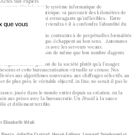
– Actes Sud-Papiers
 une erreur générée par le système informatique de
, héros de ce conte satirique, va parcourir des kilomètres de
 de fonctionnaires aussi extravagants qu’inflexibles. Entre
ux que vous
 et poésie, Joshua parviendra-t-il à confondre l’absurdité du
és dans la paperasserie, contraints à de perpétuelles formalités
les règles, comme la logique, échappent au bon sens. Automates
e, attentes interminables avec les serveurs vocaux,
ous font perdre la raison de même que bon nombre d’agents
x organismes de gestion de la société plutôt qu’à l’usager.
 besoins et cette bureaucratisation virtuelle se creuse. Nos
 livrées aux algorithmes souverains, aux chiffrages sélectifs, au
 de plus près, le véritable objectif, in fine, ne serait-il pas le
France, jouée dans le monde entier depuis sa création, ou la
ain aux prises avec la bureaucratie. Un
Brazil
à la sauce
le et drôlement terrible.
Élisabeth Vitali
et
ierry, Juliette Croizat, Hervé Falloux, Laurent Spielvogel
et