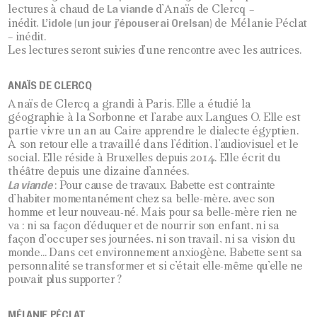
La viande
lectures à chaud de
d’Anaïs de Clercq –
L’idole (un jour j’épouserai Orelsan)
inédit,
de Mélanie Péclat
– inédit.
Les lectures seront suivies d’une rencontre avec les autrices.
ANAÏS DE CLERCQ
Anaïs de Clercq a grandi à Paris. Elle a étudié la
géographie à la Sorbonne et l’arabe aux Langues O. Elle est
partie vivre un an au Caire apprendre le dialecte égyptien.
À son retour elle a travaillé dans l’édition, l’audiovisuel et le
social. Elle réside à Bruxelles depuis 2014. Elle écrit du
théâtre depuis une dizaine d’années.
La viande
: Pour cause de travaux, Babette est contrainte
d’habiter momentanément chez sa belle-mère, avec son
homme et leur nouveau-né. Mais pour sa belle-mère rien ne
va : ni sa façon d’éduquer et de nourrir son enfant, ni sa
façon d’occuper ses journées, ni son travail, ni sa vision du
monde… Dans cet environnement anxiogène, Babette sent sa
personnalité se transformer et si c’était elle-même qu’elle ne
pouvait plus supporter ?
MÉLANIE PÉCLAT