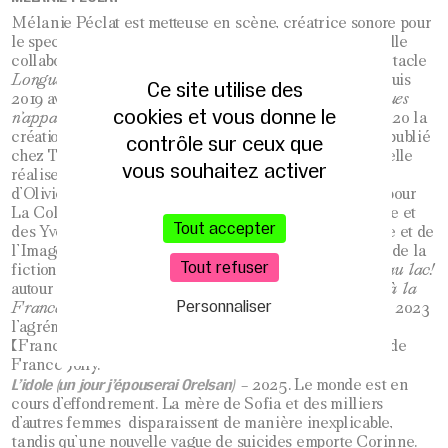
Mélanie Péclat est metteuse en scène, créatrice sonore pour
le spectacle vivant et réalisatrice de fictions sonores. Elle
collabore en 2018 avec Bérangère Vantusso sur le spectacle
Longueur d’Ondes
, crée des déambulations sonores depuis
Ce site utilise des
2019 avec Lola Naymark dans le cadre du projet
Les rues
cookies et vous donne le
n’appartiennent en principe à personne
et assure en 2020 la
création sonore de
L’Araignée
de Charlotte Lagrange, publié
contrôle sur ceux que
chez Théâtre Ouvert éditions | TAPUSCRIT. En 2022, elle
vous souhaitez activer
réalise pour Wave Audio l’adaptation du roman
Impact
d’Olivier Norek. En tant que formatrice, elle intervient pour
La Colline – théâtre national, le Théâtre de Sartrouville et
Tout accepter
des Yvellines, le Théâtre Dunois et la Maison du Geste et de
l’Image, dans le cadre d’un travail pédagogique autour de la
Tout refuser
fiction sonore. Elle crée en 2020 la compagnie
Le feu au lac!
autour du projet
Est-ce qu’il y a quelqu’un ici qui pense à la
Personnaliser
France?
, qu’elle adapte et met en scène. Elle obtient en 2023
l’agrément de réalisatrice de fictions à Radio France
(France Inter et France Culture) avec
Prendre corps
, de
France Jolly.
L’idole (un jour j’épouserai Orelsan)
– 2025. Le monde est en
cours d’effondrement. La mère de Sofia et des milliers
d’autres femmes disparaissent de manière inexplicable,
tandis qu’une nouvelle vague de suicides emporte Corinne.