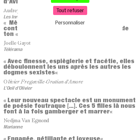
d’Avignon
«
Tout refuser
Audrey Lebel
Les Inrockuptibles
Mènent la bataille avec un humour
Personnaliser
«
contagieux et une constante justesse de
ton
«
Joelle Gayot
Télérama
Avec finesse, espièglerie et facétie, elles
«
déboulonnent les uns après les autres les
dogmes sexistes
«
O
livier Fregaville-Gratian d’Amore
L’Oeil d’Olivier
Leur nouveau spectacle est un monument
«
de poésie foutraque
[…]
. Ces 5 filles là nous
font à la fois gamberger et marrer
«
Nedjma Van Egmond
Marianne
Engagée, pétillante et joyeuse
«
«