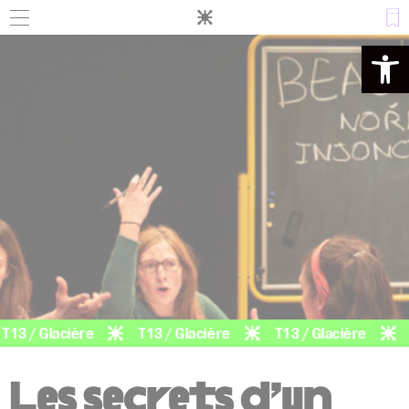
Panneau de gestion des cookies
Ouvrir la 
13 / Glacière
T13 / Glacière
T13 / Glacière
T
Les secrets d’un