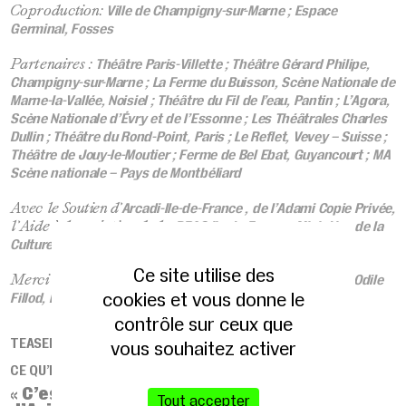
Ville de Champigny-sur-Marne ; Espace
Coproduction:
Germinal, Fosses
Théâtre Paris-Villette ; Théâtre Gérard Philipe,
Partenaires :
Champigny-sur-Marne ; La Ferme du Buisson, Scène Nationale de
Marne-la-Vallée, Noisiel ; Théâtre du Fil de l’eau, Pantin ; L’Agora,
Scène Nationale d’Évry et de l’Essonne ; Les Théâtrales Charles
Dullin ; Théâtre du Rond-Point, Paris ; Le Reflet, Vevey – Suisse ;
Théâtre de Jouy-le-Moutier ; Ferme de Bel Ebat, Guyancourt ; MA
Scène nationale – Pays de Montbéliard
Arcadi-Ile-de-France , de l’Adami Copie Privée,
Avec le Soutien d’
DRAC Ile-de-France- Ministère de la
l’Aide à la création de la
Culture,
Département du Val de Marne
le soutien du
.
Ce site utilise des
Ecole Hourdé, Isabelle Canals, Marie Combeau, Odile
Merci à l’
cookies et vous donne le
Fillod, Louise Olivères, SVT Egalité
contrôle sur ceux que
TEASER
vous souhaitez activer
CE QU’EN PENSE LA PRESSE
C’est le succès du Off du Festival
«
Tout accepter