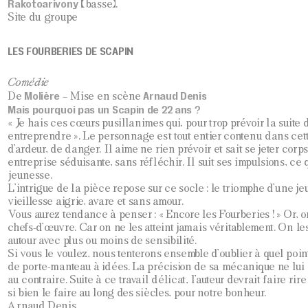
Rakotoarivony
(basse).
Site du groupe
LES FOURBERIES DE SCAPIN
Comédie
Molière
Arnaud Denis
De
– Mise en scène
Mais pourquoi pas un Scapin de 22 ans ?
« Je hais ces cœurs pusillanimes qui, pour trop prévoir la suite 
entreprendre ». Le personnage est tout entier contenu dans cette
d’ardeur, de danger. Il aime ne rien prévoir et sait se jeter cor
entreprise séduisante, sans réfléchir. Il suit ses impulsions, ce 
jeunesse.
L’intrigue de la pièce repose sur ce socle : le triomphe d’une j
vieillesse aigrie, avare et sans amour.
Vous aurez tendance à penser : « Encore les Fourberies ! » Or, o
chefs-d’œuvre. Car on ne les atteint jamais véritablement. On le
autour avec plus ou moins de sensibilité.
Si vous le voulez, nous tenterons ensemble d’oublier à quel poin
de porte-manteau à idées. La précision de sa mécanique ne lui
au contraire. Suite à ce travail délicat, l’auteur devrait faire rir
si bien le faire au long des siècles, pour notre bonheur.
Arnaud Denis