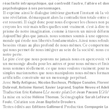
réactivité intrapsychique, qui contredit l’autre, l’altère et do
psychologique à ses personnages.
Il exprime ainsi le dialogue intérieur guettant l’instant où la v
une révélation, démasquant alors la contradiction totale entre ce
est ressenti. Il s’agit donc pour nous d’exposer les choses non p
croyons les voir mais telles quelles sont vraiment, c’est-à-dire t
prisme de notre imagination, comme à travers un miroir déform
Aujourd’hui plus que jamais, nous sommes soumis à une oppressio
morale qui érode nos libertés fondamentales. Ainsi nous refoul
besoins vitaux au plus profond de nous-mêmes. Ce comportem
qui nous permet de nous intégrer au sein de la société, nous c
notre perte.
Le pire c’est que nous pouvons ne jamais nous en apercevoir, vi
un mensonge absolu pour les autres et pour nous-mêmes et finir
nous sommes réellement, ce que nous voulons vraiment, pour ne
simples marionnettes que nous manipulons nous-mêmes formant
artificielle, construite sur un mensonge perpétuel.
Nelly Antignac, Nicolas Buchoux, Philippe Canales, Flore
Avec
Dubreuil, Antoine Hamel, Xavier Legrand, Sophie Neveu et Adel
Eric Kahane
Jean Pavans
Traduction
(
Le monte-plats
) et
(
Célé
Hélène Thomas
Sarah Lefèvr
la mise en scène
, Scénographie
Foulc
Jean Baptiste Droulers
, Création son
.
Editions Gallimard
Compagnie La
Textes édités aux
. Production