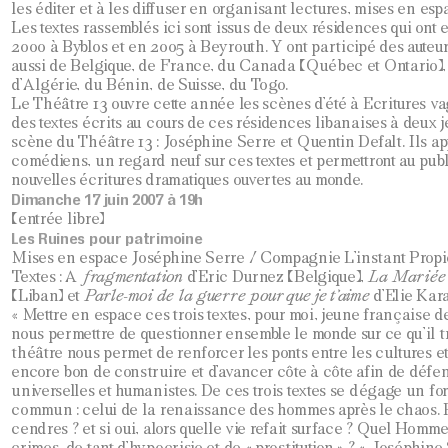
les éditer et à les diffuser en organisant lectures, mises en esp
Les textes rassemblés ici sont issus de deux résidences qui ont 
2000 à Byblos et en 2005 à Beyrouth. Y ont participé des aute
aussi de Belgique, de France, du Canada (Québec et Ontario), 
d’Algérie, du Bénin, de Suisse, du Togo.
Le Théâtre 13 ouvre cette année les scènes d’été à Ecritures va
des textes écrits au cours de ces résidences libanaises à deux 
scène du Théâtre 13 : Joséphine Serre et Quentin Defalt. Ils ap
comédiens, un regard neuf sur ces textes et permettront au pub
nouvelles écritures dramatiques ouvertes au monde.
Dimanche 17 juin 2007 à 19h
(entrée libre)
Les Ruines pour patrimoine
Mises en espace Joséphine Serre / Compagnie L’instant Prop
Textes : A
fragmentation
d’Eric Durnez (Belgique),
La Marié
(Liban) et
Parle-moi de la guerre pour que je t’aime
d’Elie Kar
« Mettre en espace ces trois textes, pour moi, jeune française de
nous permettre de questionner ensemble le monde sur ce qu’il tr
théâtre nous permet de renforcer les ponts entre les cultures e
encore bon de construire et d’avancer côte à côte afin de défe
universelles et humanistes. De ces trois textes se dégage un f
commun : celui de la renaissance des hommes après le chaos. P
cendres ? et si oui, alors quelle vie refait surface ? Quel Homm