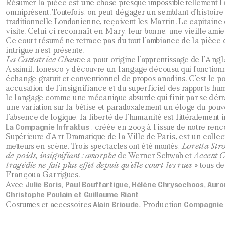
Résumer la pièce est une chose presque impossible tellement l’
omniprésent. Toutefois, on peut dégager un semblant d’histoire 
traditionnelle Londonienne, reçoivent les Martin. Le capitaine
visite. Celui-ci reconnaît en Mary, leur bonne, une vieille amie
Ce court résumé ne retrace pas du tout l’ambiance de la pièce
intrigue n’est présente.
La Cantatrice Chauv
e a pour origine l’apprentissage de l’Ang
Assimil. Ionesco y découvre un langage décousu qui fonctionn
échange gratuit et conventionnel de propos anodins. C’est le p
accusation de l’insignifiance et du superficiel des rapports hu
le langage comme une mécanique absurde qui finit par se détra
une variation sur la bêtise et paradoxalement un éloge du pouv
l’absence de logique, la liberté de l’humanité est littéralement i
La Compagnie Infraktus
, créée en 2003 à l’issue de notre renc
Supérieure d’Art Dramatique de la Ville de Paris, est un collect
metteurs en scène. Trois spectacles ont été montés,
Loretta Str
de poids, insignifiant : amorphe
de Werner Schwab et
Accent C
tragédie ne fait plus effet depuis qu’elle court les rues »
tous de
Françoua Garrigues.
Julie Boris, Paul Bouffartigue, Hélène Chrysochoos, Aur
Avec
Christophe Poulain et Guillaume Riant
Alain Brioude.
Compagnie 
Costumes et accessoires
Production