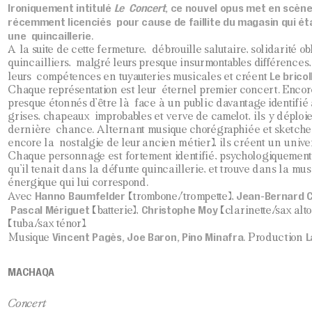
Ironiquement intitulé
Le Concert
, ce nouvel opus met en scène
récemment licenciés pour cause de faillite du magasin qui était
une quincaillerie
.
A la suite de cette fermeture, débrouille salutaire, solidarité ob
quincailliers, malgré leurs presque insurmontables différence
Le brico
leurs compétences en tuyauteries musicales et créent
Chaque représentation est leur éternel premier concert. Enco
presque étonnés d’être là face à un public davantage identifié 
grises, chapeaux improbables et verve de camelot, ils y déploie
dernière chance. Alternant musique chorégraphiée et sketches
encore la nostalgie de leur ancien métier), ils créent un unive
Chaque personnage est fortement identifié, psychologiquemen
qu’il tenait dans la défunte quincaillerie, et trouve dans la mus
énergique qui lui correspond.
Hanno Baumfelder
Jean-Bernard C
Avec
(trombone/trompette),
Pascal Mériguet
Christophe Moy
(batterie),
(clarinette/sax alto
(tuba/sax ténor).
Vincent Pagès, Joe Baron, Pino Minafra
L
Musique
. Production
MACHAQA
Concert