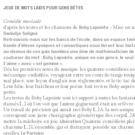
JEUX DE MOTS LAIDS POUR GENS BÊTES
Comédie musicale
Boby Lapointe
d’après les textes et les chansons de
– Mise en 
Gwladys Saligné
Retrouvons-nous sur les bancs de l’école, dans un espace temp
bande d’élèves cyniques et romantiques nous livrent leur histoi
au-dessus de ces gais bambins une âme de mathématicien de 
couturier du mot : Boby Lapointe, unique en son genre, le seul à
t’aime » avec « sel gemme ».
Dès les premières notes de musique, les quatorze comédiens so
mécanique endiablée, voyageant entre un cours de tango tonique
mal placé, une leçon d’anglais non réglementée, et le tic-tac de «
Leur folie, leur fraîcheur et leur poésie font revivre Boby auprè
petits.
Les textes de Boby Lapointe sont ici support à toutes les fantaisi
dansés (…) où l’on voit que l’auteur goguenard était un orfèvre d
Un travail de précision qui aurait ravi Boby (…) A la mécanique
correspond une juste chorégraphie géométrique des corps(…) Ri
Libération
mettre la mâchoire en joie.
Quatorze comédiens plein
charisme (…) L’ensemble, gai et distrayant, possède un charme à
Le Parisien
oreilles.