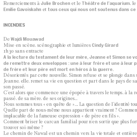
Julie Brochen
Théâtre de l’aquarium
Remerciements à
et le
, l
Emilie Gavoiskahn
tous ceux qui nous ont soutenus dans ce 
et
INCENDIES
Wajdi Mouawad
De
Cindy Girard
Mise en scène, scénographie et lumières
1h30 sans entracte
A la lecture du testament de leur mère, Jeanne et Simon se voi
de remettre deux enveloppes : une à leur frère et une à leur pè
de frère et leur père est mort en héros à la guerre.
Désorientés par cette nouvelle, Simon refuse et se plonge dans s
Jeanne, elle, remet sa vie en question et part dans le pays de s
son passé.
C’est alors que commence une épopée à travers le temps, à la
passé, de sa mère, de ses origines…
Nous sommes tous « en quête de »…. La question de l’identité t
Quelle part de nous-même nous appartient vraiment ? Comment 
implacable de la fameuse expression « de père en fils ».
Comment briser le carcan familial pour n’en sortir que plus for
trouver soi-même ?
Le chemin de Nawal est un chemin vers la vie totale et entière