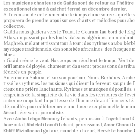
Les musiciens chanteurs de Gaâda sont de retour au Théâtre 
exceptionnel donné à guichet fermé en décembre dernier.
A l’occasion de cette rencontre le temps d’une soirée – qu’elle 
proposera de prendre appui sur ses chants et mélodies pour abo
collective.
Gaâda nous guidera vers le Touat, le Gourara (au bord de l’Erg
Atlas, en passant par les hauts plateaux algériens, en recréant
Maghreb, mêlant et tissant tour à tour : des rythmes arabo-bèrb
mystiques traditionnels, des sonorités africaines, des fresques 
blues.
« Gaâda sème le vent. Nos corps en récoltent le tempo. Vent des
oriflamme déployée, chantent et dansent ; processions de trib
fédérés en peuple.
Au cœur du Sahara, et sur son pourtour, Noirs, Berbères, Arabes,
tissé les rythmes, les musiques qui disent la ferveur, soupir de
cieux une prière lancinante. Rythmes et musiques dépouillés, s
empreints de la simplicité de la vie dans les territoires de l’éveil
antienne rappelant la petitesse de l’homme devant l’immensité
dépouillés pour célébrer avec une force exceptionnelle le mirac
Aîssat
, écrivain , journaliste.
Aicha Lebga Menoury
, Tayeb Laoufi
Avec
(chants, percussion)
(
, Abdelati Laoufi
, Amar Chaoui
bouzouki)
(chant, percussions)
(
Khliff Miziallaoua
, Hervé Le bouche
(guitare, mandole, chœur)