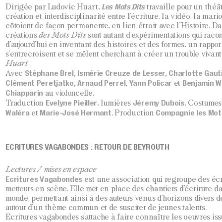
Les Mots Dits
Dirigée par Ludovic Huart,
travaille pour un théâ
création et interdisciplinarité entre l’écriture, la vidéo, la mar
côtoient de façon permanente, en lien étroit avec l’Histoire. Da
créations
des Mots Dits
sont autant d’expérimentations qui raco
d’aujourd’hui en inventant des histoires et des formes, un rapport
s’entrecroisent et se mêlent cherchant à créer un trouble vivan
Huart
Stéphane Brel, Ismérie Creuze de Lesser, Charlotte Gautie
Avec
Clément Peretjatko, Arnaud Perrel, Yann Policar
Benjamin 
et
Chiapparin
au violoncelle.
Evelyne Pieiller
Jéremy Dubois
Traduction
, lumières
, Costumes
Waléra
Marie-José Hermant
Compagnie
les Mot
et
. Production
ECRITURES VAGABONDES : RETOUR DE BEYROUTH
Lectures / mises en espace
Ecritures Vagabondes
est une association qui regroupe des écr
metteurs en scène. Elle met en place des chantiers d’écriture d
monde, permettant ainsi à des auteurs venus d’horizons divers d
autour d’un thème commun et de susciter de jeunes talents.
Ecritures vagabondes s’attache à faire connaître les oeuvres iss