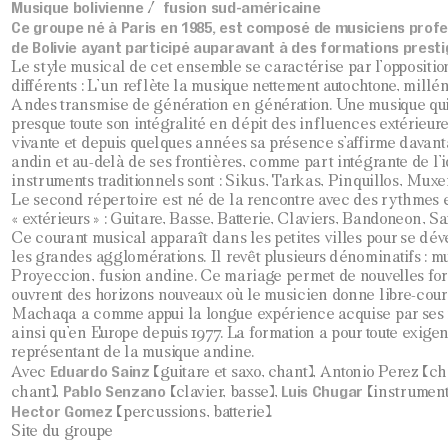
Musique bolivienne
fusion sud-américaine
/
Ce groupe né à Paris en 1985, est composé de musiciens profe
de Bolivie ayant participé auparavant à des formations presti
Le style musical de cet ensemble se caractérise par l’oppositio
différents : L’un reflète la musique nettement autochtone, mill
Andes transmise de génération en génération. Une musique qui
presque toute son intégralité en dépit des influences extérieures
vivante et depuis quelques années sa présence s’affirme davant
andin et au-delà de ses frontières, comme part intégrante de l’i
instruments traditionnels sont : Sikus, Tarkas, Pinquillos, Mu
Le second répertoire est né de la rencontre avec des rythmes 
« extérieurs » : Guitare, Basse, Batterie, Claviers, Bandoneon, S
Ce courant musical apparaît dans les petites villes pour se dé
les grandes agglomérations. Il revêt plusieurs dénominatifs : mu
Proyeccion, fusion andine. Ce mariage permet de nouvelles for
ouvrent des horizons nouveaux où le musicien donne libre-cours 
Machaqa a comme appui la longue expérience acquise par ses 
ainsi qu’en Europe depuis 1977. La formation a pour toute exige
représentant de la musique andine.
Eduardo Sainz
Avec
(guitare et saxo, chant), Antonio Perez (
Pablo Senzano
Luis Chugar
chant),
(clavier, basse),
(instruments
Hector Gomez
(percussions, batterie).
Site du groupe