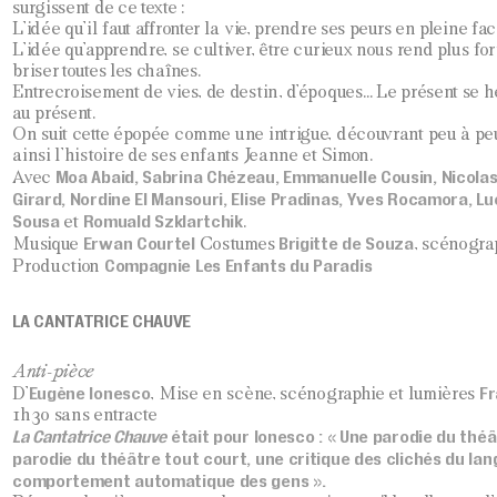
surgissent de ce texte :
L’idée qu’il faut affronter la vie, prendre ses peurs en pleine fac
L’idée qu’apprendre, se cultiver, être curieux nous rend plus fo
briser toutes les chaînes.
Entrecroisement de vies, de destin, d’époques… Le présent se h
au présent.
On suit cette épopée comme une intrigue, découvrant peu à peu
ainsi l’histoire de ses enfants Jeanne et Simon.
Moa Abaid, Sabrina Chézeau, Emmanuelle Cousin, Nicolas
Avec
Girard, Nordine El Mansouri, Elise Pradinas, Yves Rocamora, Luc
Sousa
Romuald Szklartchik
et
.
Erwan Courtel
Brigitte de Souza
Musique
Costumes
, scénogr
Compagnie Les Enfants du Paradis
Production
LA CANTATRICE CHAUVE
Anti-pièce
Eugène Ionesco
Fr
D’
, Mise en scène, scénographie et lumières
1h30 sans entracte
La Cantatrice Chauve
était pour Ionesco : « Une parodie du thé
parodie du théâtre tout court, une critique des clichés du la
comportement automatique des gens ».