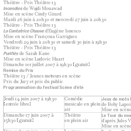
Théâtre – Prix Théâtre 13
Incendies
de Wajdi Mouawad
Mise en scène Cindy Girard
Mardi 26 juin à 20h30 et mercredi 27 juin à 20h30
Théâtre – Prix Théâtre 13
La Cantatrice Chauve
d’Eugène Ionesco
Mise en scène Françoua Garrigues
Vendredi 29 juin à 20h30 et samedi 30 juin à 19h30
Théâtre – Prix Théâtre 13
Purifiés
de Sarah Kane
Mise en scène Ludovic Huart
Dimanche 1er juillet 2007 à 19h30 (gratuit)
Remise du Prix
Théâtre 13 / Jeunes metteurs en scène
Prix du Jury et prix du public
Programmation du festival Scène d’été
Jeudi 14 juin 2007 à 19h30
Comédie
Jeux de mots 
(entrée libre)
musicale en plein
de Boby Lapoi
air
Mise en scène
Dimanche 17 juin 2007 à
Théâtre
Le Tour du mo
15h30 (gratuit)
en plein air
d’après Jules 
Mise en scène