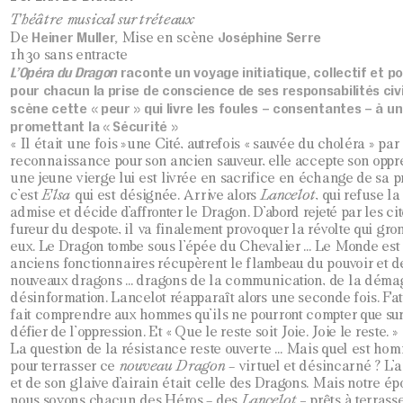
Théâtre musical sur tréteaux
Heiner Muller,
Joséphine Serre
De
Mise en scène
1h30 sans entracte
L’Opéra du Dragon
raconte un voyage initiatique, collectif et po
pour chacun la prise de conscience de ses responsabilités civi
scène cette « peur » qui livre les foules – consentantes – à un
promettant la « Sécurité »
« Il était une fois »une Cité, autrefois « sauvée du choléra » par
reconnaissance pour son ancien sauveur, elle accepte son opp
une jeune vierge lui est livrée en sacrifice en échange de sa pr
c’est
Elsa
qui est désignée. Arrive alors
Lancelot
, qui refuse 
admise et décide d’affronter le Dragon. D’abord rejeté par les ci
fureur du despote, il va finalement provoquer la révolte qui gr
eux. Le Dragon tombe sous l’épée du Chevalier … Le Monde est 
anciens fonctionnaires récupèrent le flambeau du pouvoir et de
nouveaux dragons … dragons de la communication, de la démag
désinformation. Lancelot réapparaît alors une seconde fois. Fat
fait comprendre aux hommes qu’ils ne pourront compter que su
défier de l’oppression. Et « Que le reste soit Joie. Joie le reste. »
La question de la résistance reste ouverte … Mais quel est ho
pour terrasser ce
nouveau Dragon
– virtuel et désincarné ? L’
et de son glaive d’airain était celle des Dragons. Mais notre é
nous soyons chacun des Héros – des
Lancelot –
prêts à terrasse