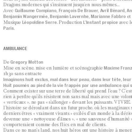
Dragons modernes qui s’insinuent jusqu’en nous-mêmes…
Guillaume Compiano, François De Brauer, Avril Bénard, An
Avec
Benjamin Wangermée, Benjamin Lavernhe, Marianne Fabbro
et
Léopoldine Serre
L’Instant propice
Musique
. Production
avec l
Paris
.
AMBULANCE
Gregory Motton
De
Maxime Franz
Mise en scène, mise en lumière et scénographie
1h30 sans entracte
Imaginons huit exclus, mal dans leur peau, dans leur tête, leur 
Huit paumés au pied de la vie frappés par une ambulance qui s
Comment exister sur une terre de liberté qui prend l’eau ? C’est 
rien à perdre qu’ils résistent non sans mal mais avec une volon
« verticaux », ne pas « s’allonger » devant les puissants. VIVRE
l’histoire se déroulant dans un futur proche, où les marginaux 
derniers êtres « vraiment vivants » exilés d’un monde à la dériv
devenue une « nettoyeuse d’âmes », « une sauveuse d’humanité »
comporteraient comme des flics en mal de clients.
Dans ce no man’s land, nos huit héros ont une histoire à mener,