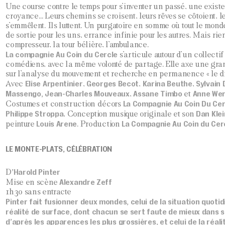
Une course contre le temps pour s’inventer un passé, une existe
croyance… Leurs chemins se croisent, leurs rêves se côtoient, l
s’emmêlent. Ils luttent. Un purgatoire en somme où tout le monde 
de sortie pour les uns, errance infinie pour les autres. Mais rie
compresseur, la tour bélière, l’ambulance.
La compagnie Au Coin du Cercle
s’articule autour d’un collectif
comédiens, avec la même volonté de partage. Elle axe une gran
sur l’analyse du mouvement et recherche en permanence « le dir
Elise Arpentinier
Georges Becot
Karina Beuthe
Sylvain 
Avec
,
,
,
Massengo, Jean-Charles Mouveaux
Assane Timbo
Anne Wer
,
et
La Compagnie Au Coin Du Cer
Costumes et construction décors
Philippe Stroppa
Dan Klei
, Conception musique originale et son
Louis Arene
La Compagnie Au Coin du Cer
peinture
. Production
LE MONTE-PLATS, CÉLÉBRATION
’Harold Pinter
D
Alexandre Zeff
Mise en scène
1h30 sans entracte
Pinter fait fusionner deux mondes, celui de la situation quotid
réalité de surface, dont chacun se sert faute de mieux dans s
d’après les apparences les plus grossières, et celui de la réali