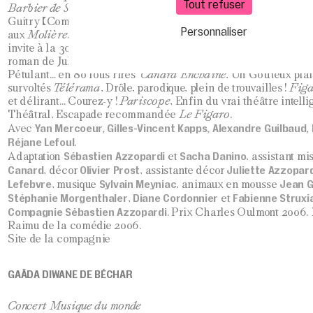
Tout refuser
Barbier de Séville
de Beaumarchais (Cinq diamants, Lucernai
Guitry (Comédie Bastille) et
L’Eventail de lady Windermere
de
Personnaliser
aux
Molières 2007
– Théâtre 14, Bouffes Parisiens) ce jeune m
invite à la 300è de cette comédie survoltée et décalée qu’il a 
roman de Jules Verne, avec Sacha Danino.
Pétulant… en 80 fous rires
Canard Enchaîné
, Un Goûteux plais
survoltés
Télérama
, Drôle, parodique, plein de trouvailles !
Figa
et délirant… Courez-y !
Pariscope
, Enfin du vrai théâtre intell
Théâtral, Escapade recommandée
Le Figaro
.
Yan Mercoeur, Gilles-Vincent Kapps, Alexandre Guilbaud
Avec
Réjane Lefoul
.
Sébastien Azzopardi
Sacha Danino
Adaptation
et
, assistant m
Canard
Olivier Prost
Juliette Azzopard
, décor
, assistante décor
Lefebvre
Sylvain Meyniac
Jean 
, musique
, animaux en mousse
Stéphanie Morgenthaler
Diane Cordonnier
Fabienne Struxi
,
et
Compagnie Sébastien Azzopardi
. Prix Charles Oulmont 2006. 
Raimu de la comédie 2006.
Site de la compagnie
GAÂDA DIWANE DE BÉCHAR
Concert Musique du monde