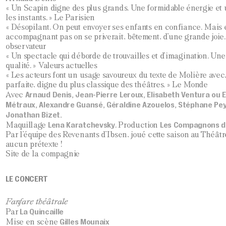
« Un Scapin digne des plus grands. Une formidable énergie et 
les instants. » Le Parisien
« Désopilant. On peut envoyer ses enfants en confiance. Mais 
accompagnant pas on se priverait, bêtement, d’une grande joie.
observateur
« Un spectacle qui déborde de trouvailles et d’imagination. Un
qualité. » Valeurs actuelles
« Les acteurs font un usage savoureux du texte de Molière avec,
parfaite, digne du plus classique des théâtres. » Le Monde
Arnaud Denis, Jean-Pierre Leroux, Elisabeth Ventura ou E
Avec
Métraux, Alexandre Guansé, Géraldine Azouelos, Stéphane Pey
Jonathan Bizet.
Lena Karatchevsky
Les Compagnons de
Maquillage
. Production
Par l’équipe des Revenants d’Ibsen, joué cette saison au Théâtre
aucun prétexte !
Site de la compagnie
LE CONCERT
Fanfare théâtrale
La Quincaille
Par
Gilles Mounaix
Mise en scène