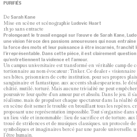
PURIFIÉS
Sarah Kane
De
Ludovic Huart
Mise en scène et scénographie
1h30 sans entracte
Prolongeant le travail engagé sur l’œuvre de Sarah Kane, Lud
une vision féroce des passions amoureuses qui nous entraîne 
la force des mots et leur puissance à être incarnés, franchit l
l’irreprésentable. Dans cette pièce, il est clairement question
qu’entretiennent la violence et l’amour.
Un campus universitaire est transformé en véritable camp de c
tortionnaire au nom évocateur : Tinker. Ce dealer « visionnaire »
ses hôtes, prisonniers de cette institution, pour ses propres pla
sanguinaire et fantastique, aux accents shakespeariens, le désir
châtié, mutilé, torturé. Mais aucune trivialité ne peut empêcher
poursuivre leur quête d’un amour pur et absolu. Dans le jeu, il s’a
réalisme, mais de propulser chaque spectateur dans la réalité d
en scène doit semer le trouble en brouillant tous les repères, 
proposant une représentation impossible. Tout s’organise dans 
un lieu vide et innommable : lieu de sacrifice et de torture, au
troué de stridences et de musiques classiques, un protocole de
symboliques et imaginaires bercé par une parole universelle, un
l’être humain.