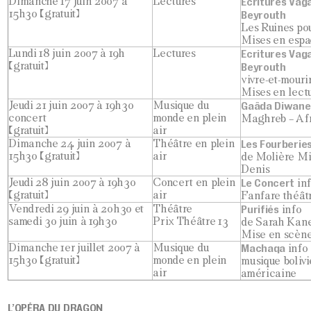
Dimanche 17 juin 2007 à
Lectures
Ecritures Vag
15h30 (gratuit)
Beyrouth
Les Ruines po
Mises en espa
Lundi 18 juin 2007 à 19h
Lectures
Ecritures Vag
(gratuit)
Beyrouth
vivre-et-mour
Mises en lect
Jeudi 21 juin 2007 à 19h30
Musique du
Gaâda Diwane
concert
monde en plein
Maghreb – Af
(gratuit)
air
Dimanche 24 juin 2007 à
Théâtre en plein
Les Fourberie
15h30 (gratuit)
air
de Molière M
Denis
Jeudi 28 juin 2007 à 19h30
Concert en plein
Le Concert
in
(gratuit)
air
Fanfare théâtr
Vendredi 29 juin à 20h30 et
Théâtre
Purifiés
info
samedi 30 juin à 19h30
Prix Théâtre 13
de Sarah Kan
Mise en scène
Dimanche 1er juillet 2007 à
Musique du
Machaqa
info
15h30 (gratuit)
monde en plein
musique bolivi
air
américaine
L’OPÉRA DU DRAGON