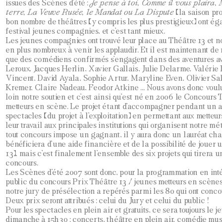
issues des Scènes d’été :
Je pense à toi, Comme il vous plaira, 
terre, La Veuve Rusée, le Mandat ou La Dispute
(la saison pro
bon nombre de théâtres (y compris les plus prestigieux) ont ég
festival jeunes compagnies, et c’est tant mieux.
Les jeunes compagnies ont trouvé leur place au Théâtre 13 et no
en plus nombreux à venir les applaudir. Et il est maintenant de
que des comédiens confirmés s’engagent dans des aventures av
Leroux, Jacques Herlin, Xavier Gallais, Julie Delarme, Valérie
Vincent, David Ayala, Sophie Artur, Maryline Even, Olivier S
Kremer, Claire Nadeau, Feodor Atkine … Nous avons donc voul
loin notre soutien et c’est ainsi qu’est né en 2006 le Concours 
metteurs en scène. Le projet étant d’accompagner pendant un a
spectacles (du projet à l’exploitation) en permettant aux metteu
leur travail aux principales institutions qui organisent notre m
tout concours impose un gagnant, il y aura donc un lauréat ch
bénéficiera d’une aide financière et de la possibilité de jouer
13), mais c’est finalement l’ensemble des six projets qui tirera 
concours.
Les Scènes d’été 2007 sont donc, pour la programmation en intér
public du concours Prix Théâtre 13 / jeunes metteurs en scènes
notre jury de présélection a repérés parmi les 80 qui ont concou
Deux prix seront attribués : celui du Jury et celui du public !
Pour les spectacles en plein air et gratuits, ce sera toujours le j
dimanche à 15h30 : concerts, théâtre en plein air, comédie mus