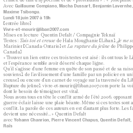
crimes, de tant d’hypocrisie et de « prostitution » ? « Joséphine
Guillaume Compiano, Macha Dussart, Benjamin Lavernhe,
Avec
Maxime Tsibongu
.
Lundi 18 juin 2007 à 19h
(entrée libre)
Vivre-et-mourir@liban2007.com
Mises en lecture Quentin Defalt / Compagnie Teknaï
Textes :
Tais-toi et creuse
de Hala Moughanie (Liban),
Je me s
Marinier (Canada-Ontario) et
La rupture du jeûne
de Philipp
Canada)
« Trouver un lien entre ces trois textes est aisé : ils ont tous le 
et l’espérance semble avoir déserté chaque ligne.
Qu’il s’agisse d’une femme en quête de son passé et de sa raiso
souviens), de l’avilissement d’une famille par un policier en un
creuse) ou encore d’un carnet de voyage sur la traversée du Li
Rupture du jeûne), vivre-et-mourir@liban2007.com porte la voi
dont le besoin de témoigner est vital.
Nous avons tous en tête le conflit armé de l’été 2006, opposant 
guerre éclair laisse une plaie béante. Même si ces textes sont 
conflit, la parole de ces auteurs en est d’autant plus forte. Les 
devient une nécessité… » Quentin Defalt
Yohann Chanrion, Pierre Vincent Chapus, Quentin Defalt,
avec
Raïs