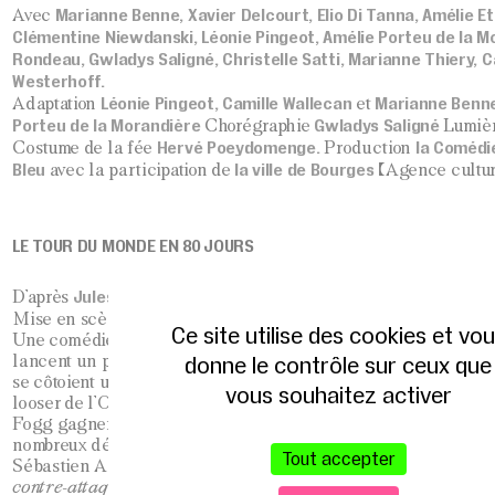
Marianne Benne, Xavier Delcourt, Elio Di Tanna, Amélie Et
Avec
Clémentine Niewdanski, Léonie Pingeot, Amélie Porteu de la M
Rondeau, Gwladys Saligné, Christelle Satti, Marianne Thiery, C
Westerhoff.
Léonie Pingeot, Camille Wallecan
Marianne Benn
Adaptation
et
Porteu de la Morandière
Gwladys Saligné
Chorégraphie
Lumiè
Hervé Poeydomenge.
la Comédi
Costume de la fée
Production
Bleu
la ville de Bourges
avec la participation de
(Agence cultur
LE TOUR DU MONDE EN 80 JOURS
Jules Verne
D’après
Sébastien Azzopardi
Mise en scène
Ce site utilise des cookies et vo
Une comédie complètement décalée ! En 1872, Phileas Fogg et
donne le contrôle sur ceux que
lancent un pari insensé : faire le tour du monde en 80 jours ! 
se côtoient une princesse indienne, un chinois fumeur d’opium,
vous souhaitez activer
looser de l’Ouest et l’inspecteur de police le plus nul de toutes
Fogg gagnera t-il son pari? Et surtout obtiendra t-il le tarif 12-
nombreux déplacement ?
Tout accepter
Sébastien Azzopardi vous propose le
Tour du Monde en 80 jou
contre-attaquent
d’après La Fontaine, Rabelais, Voltaire (Théât