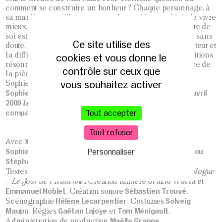
comment se construire un bonheur ? Chaque personnage, à
sa manière, travaille pour tenter de combler son désir de vivre
mieux, c’est une question éminemment actuelle. La quête de
soi est un vertige, mais le plus beau car le plus abyssal, sans
Ce site utilise des
doute. Un parallèle s’établit alors, entre le travail de l’acteur et
la difficulté d’être des personnages. Les rires des répétitions
cookies et vous donne le
résonnent en nous comme l’écho déformé de la violence de
contrôle sur ceux que
la pièce…
vous souhaitez activer
Sophie Lecarpentier
Sophie Lecarpentier a mis en scène au Théâtre 13 en avril
2009
Le jour de l’Italienne
– création collective de la
Tout accepter
compagnie Eulalie
Tout refuser
Xavier Clion, Hélène Francisci, Vanessa Koutseff,
Avec
Personnaliser
Sophie Lecarpentier, Solveig Maupu, Emmanuel Noblet ou
Stéphane Brel
Julien Saada
et
Marivaux
compagnie Eulalie
Textes
(
l’Epreuve
) et
(
Prologue
Orazio Trotta
– Le Jour de l’Italienne
) Création lumière
et
Emmanuel Noblet
Sébastien Trouvé
, Création sonore
,
Hélène Lecarpentier
Solveig
Scénographie
, Costumes
Maupu
Gaëtan Lajoye
Tom Ménigault
, Régies
et
,
Maëlle Grange
Administration de production