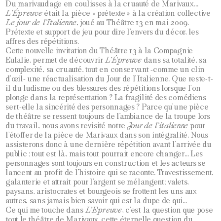
Du marivaudage en coulisses à la cruauté de Marivaux…
L’Épreuve
était la pièce « prétexte » à la création collective
Le jour de l’Italienne
, joué au Théâtre 13 en mai 2009.
Prétexte et support de jeu pour dire l’envers du décor, les
affres des répétitions.
Cette nouvelle invitation du Théâtre 13 à la Compagnie
Eulalie, permet de découvrir
L’Épreuve
dans sa totalité, sa
complexité, sa cruauté, tout en conservant -comme un clin
d’œil- une réactualisation du Jour de l’Italienne. Que reste-t-
il du ludisme ou des blessures des répétitions lorsque l’on
plonge dans la représentation ? La fragilité des comédiens
sert-elle la sincérité des personnages ? Parce qu’une pièce
de théâtre se ressent toujours de l’ambiance de la troupe lors
du travail, nous avons revisité notre
Jour de l’italienne
pour
l’étoffer de la pièce de Marivaux dans son intégralité. Nous
assisterons donc à une dernière répétition avant l’arrivée du
public ; tout est là, mais tout pourrait encore changer… Les
personnages sont toujours en construction et les acteurs se
lancent au profit de l’histoire qui se raconte. Travestissement,
galanterie et attrait pour l’argent se mélangent; valets,
paysans, aristocrates et bourgeois se frottent les uns aux
autres, sans jamais bien savoir qui est la dupe de qui…
Ce qui me touche dans
L’Epreuve
, c’est la question que pose
tout le théâtre de Marivaux, cette éternelle question du