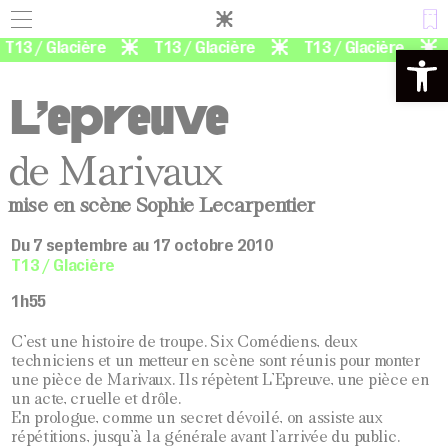
Panneau de gestion des cookies
T13 / Glacière
T13 / Glacière
T13 / Glacière
Ouvrir la 
L’epreuve
de Marivaux
mise en scène Sophie Lecarpentier
Du 7 septembre au 17 octobre 2010
T13 / Glacière
1h55
C’est une histoire de troupe. Six Comédiens, deux
techniciens et un metteur en scène sont réunis pour monter
une pièce de Marivaux. Ils répètent L’Epreuve, une pièce en
un acte, cruelle et drôle.
En prologue, comme un secret dévoilé, on assiste aux
répétitions, jusqu’à la générale avant l’arrivée du public.