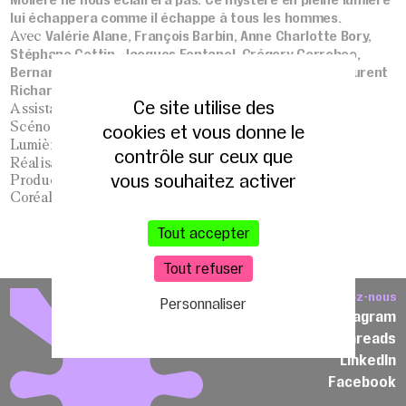
lui échappera comme il échappe à tous les hommes.
Valérie Alane, François Barbin, Anne Charlotte Bory,
Avec
Stéphane Cottin, Jacques Fontanel, Grégory Gerreboo,
Bernard Malaka, Emmanuelle Marquis, Marie Perrin, Laurent
Richard
Ce site utilise des
Laurent Schneider
Assistant mise en scène
Christophe Lidon
Scénographie
cookies et vous donne le
Marie Hélène Pinon
Lumières
contrôle sur ceux que
Jean-Luc Ristord
Réalisation sonore
vous souhaitez activer
Production La Nuit et le Moment Théâtre
Coréalisation Théâtre 13
Tout accepter
Tout refuser
Suivez-nous
Personnaliser
Instagram
Threads
LinkedIn
Facebook