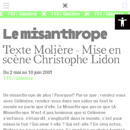
Panneau de gestion des cookies
T13 / Glacière
T13 / Glacière
T13 / Glacière
Ouvrir la 
Le misanthrope
Texte Molière - Mise en
scène Christophe Lidon
Du 2 mai au 10 juin 2001
T13 / Glacière
Un misanthrope de plus ! Pourquoi? Parce que : rendez-vous
avec Célimène, rendez-vous dans son salon où tout le
monde ne parle que d’elle. Le Misanthrope perce que LA
Misanthrope. N’est-il pas lumineux que si Célimène
s’enfonce, s’étourdit, s’engloutit dans le monde, c’est pour
mieux le fuir ! Qui aime t-elle ? Qui est-elle ? En cinq actes,
Molière ne nous éclairera pas. Ce mystère en pleine lumière