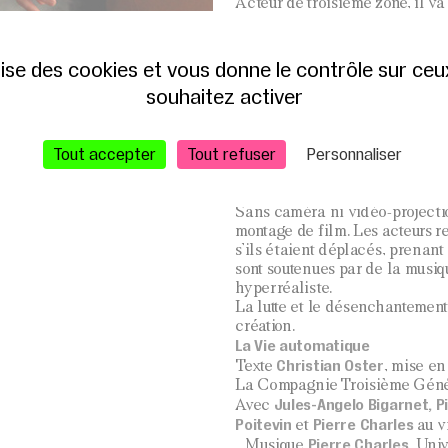
Acteur de troisième zone, il va
refuge, la vie elle-même une t
de la vie, et profite d’une renc
rencontre son fils qui sort d’un
ilise des cookies et vous donne le contrôle sur ce
aller voir… des bambous.
souhaitez activer
Dans
La Vie Automatique
, éc
personnage central se sent gli
comme un effacement. Pour se s
Tout accepter
Tout refuser
Personnaliser
chose, ce personnage se réfugi
La matière du livre a inspiré 
et sonore qui amène le spectate
Sans caméra ni vidéo-projectio
montage de film. Les acteurs
s’ils étaient déplacés, prenant
sont soutenues par de la musi
hyperréaliste.
La lutte et le désenchantement,
création.
La Vie automatique
Christian Oster
Texte
, mise e
La Compagnie Troisième Géné
Jules-Angelo Bigarnet, P
Avec
Poitevin
Pierre Charles
et
au v
Pierre Charles
Musique
, Uni