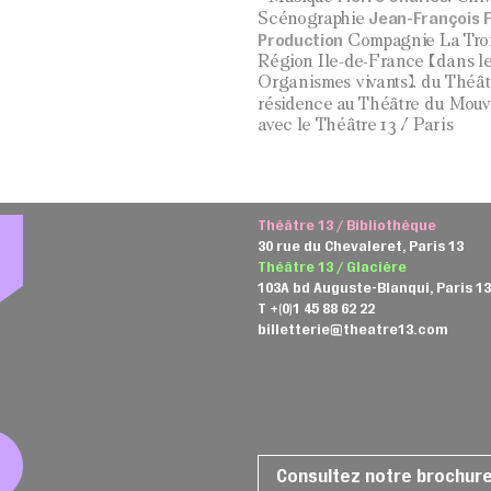
Jean-François 
Scénographie
Production
Compagnie La Troi
Région Ile-de-France (dans le
Organismes vivants), du Théât
résidence au Théâtre du Mouv
avec le Théâtre 13 / Paris
Théâtre 13 / Bibliothèque
30 rue du Chevaleret, Paris 13
Théâtre 13 / Glacière
103A bd Auguste-Blanqui, Paris 1
T +(0)1 45 88 62 22
billetterie@theatre13.com
Consultez notre brochur