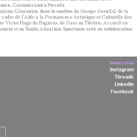
Faure
Laura Perrote
, Costumes
Avec le soutien
sième Génération.
du Groupe Geste(s), de la
 cadre de l’Aide à la Permanence Artistique et Culturelle des
re Victor Hugo de Bagneux, de Gare au Théâtre. Accueil en
Spectacle créé en collaboration
ement et au Studio Akuarium.
Suivez-nous
Instagram
Threads
3
LinkedIn
Facebook
e