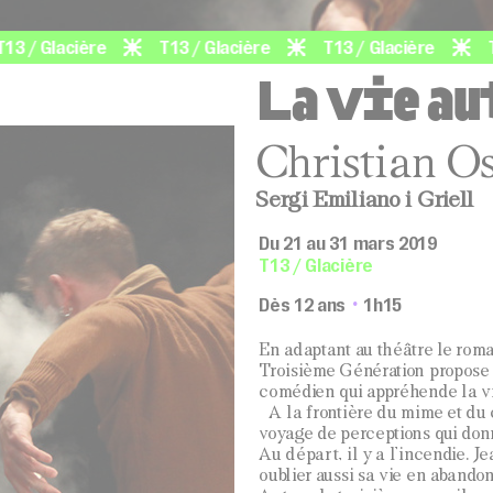
Glacière
T13 / Glacière
T13 / Glacière
T13 / 
La vie a
Christian Os
Sergi Emiliano i Griell
Du 21 au 31 mars 2019
T13 / Glacière
Dès 12 ans
1h15
En adaptant au théâtre le rom
Troisième Génération propose 
comédien qui appréhende la v
A la frontière du mime et du 
voyage de perceptions qui donn
Au départ, il y a l’incendie. J
oublier aussi sa vie en aband