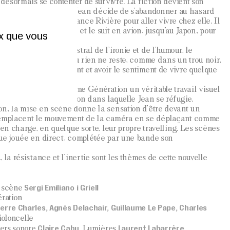
 désormais se contenter de survivre. La fiction devient son
oile de fond. Dès lors, Jean décide de s’abandonner au hasard
ontre avec l’actrice France Rivière pour aller vivre chez elle. Il
 hôpital psychiatrique, et le suit en avion, jusqu’au Japon, pour
ux que vous
rit avec un sens magistral de l’ironie et de l’humour, le
sser vers un terrain où rien ne reste, comme dans un trou noir,
entir vraiment présent et avoir le sentiment de vivre quelque
e dans la fiction.
à la compagnie Troisième Génération un véritable travail visuel
ur à percevoir la fiction dans laquelle Jean se réfugie.
n, la mise en scène donne la sensation d’être devant un
 remplacent le mouvement de la caméra en se déplaçant comme
 en charge, en quelque sorte, leur propre travelling. Les scènes
que jouée en direct, complétée par une bande son
 la résistance et l’inertie sont les thèmes de cette nouvelle
Sergi Emiliano i Griell
n scène
ration
ierre Charles, Agnès Delachair, Guillaume Le Pape, Charles
ioloncelle
Claire Cahu
Laurent Labarrère
vers sonore
, Lumières
,