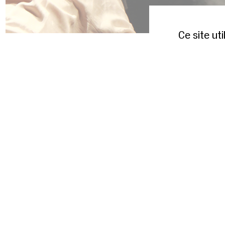
Ce site ut
<
1/4
>