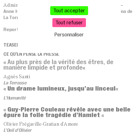
La Magnanerie –
Administration, production et diffusion
Tout accepter
Anne Herrmann, Victor Leclère, Martin Galamez, Lauréna de
La Torre
Margot Graindorge
et
Tout refuser
Report 20/21
Personnaliser
TEASER
CE QU’EN PENSE LA PRESSE
Au plus près de la vérité des êtres, de
«
manière limpide et profonde
«
Agnès Santi
La Terrasse
Un drame lumineux, jusqu’au linceul
«
«
L’Humanité
Guy-Pierre Couleau révèle avec une belle
«
épure la folle tragédie d’Hamlet
«
Olivier Frégaville-Gratian d’Amore
L’Oeil d’Olivier