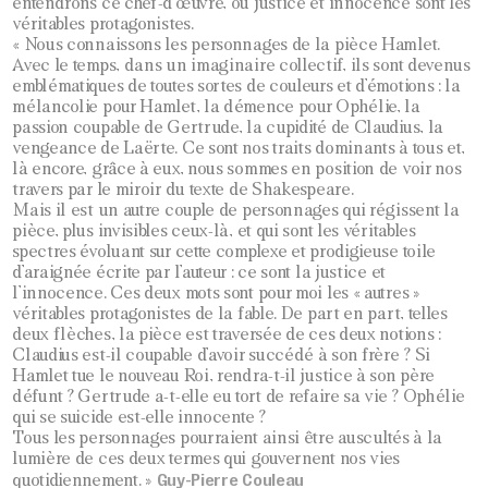
entendrons ce chef-d’œuvre, où justice et innocence sont les
véritables protagonistes.
« Nous connaissons les personnages de la pièce Hamlet.
Avec le temps, dans un imaginaire collectif, ils sont devenus
emblématiques de toutes sortes de couleurs et d’émotions : la
mélancolie pour Hamlet, la démence pour Ophélie, la
passion coupable de Gertrude, la cupidité de Claudius, la
vengeance de Laërte. Ce sont nos traits dominants à tous et,
là encore, grâce à eux, nous sommes en position de voir nos
travers par le miroir du texte de Shakespeare.
Mais il est un autre couple de personnages qui régissent la
pièce, plus invisibles ceux-là, et qui sont les véritables
spectres évoluant sur cette complexe et prodigieuse toile
d’araignée écrite par l’auteur : ce sont la justice et
l’innocence. Ces deux mots sont pour moi les « autres »
véritables protagonistes de la fable. De part en part, telles
deux flèches, la pièce est traversée de ces deux notions :
Claudius est-il coupable d’avoir succédé à son frère ? Si
Hamlet tue le nouveau Roi, rendra-t-il justice à son père
défunt ? Gertrude a-t-elle eu tort de refaire sa vie ? Ophélie
qui se suicide est-elle innocente ?
Tous les personnages pourraient ainsi être auscultés à la
lumière de ces deux termes qui gouvernent nos vies
Guy-Pierre Couleau
quotidiennement. »