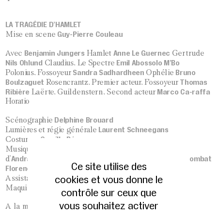
LA TRAGÉDIE D’HAMLET
Guy-Pierre Couleau
Mise en scene
Benjamin Jungers
Anne Le Guernec
Avec
Hamlet
Gertrude
Nils Ohlund
Emil Abossolo M’Bo
Claudius, Le Spectre
Sandra Sadhardheen
Bruno
Polonius, Fossoyeur
Ophélie
Boulzaguet
Thomas
Rosencrantz, Premier acteur, Fossoyeur
Ribière
Marco Ca-raffa
Laërte, Guildenstern, Second acteur
Horatio
Delphine Brouard
Scénographie
Laurent Schneegans
Lumières et régie générale
Camille Pénager
Costumes
Frédéric Malle
Musiques et son
avec la participation
András Vigh
l’Ensemble Luau Chorégraphie de combat
d’
et de
Ce site utilise des
Florence Leguy
cookies et vous donne le
Mona Martin-Terrones
Assistante à la mise en scène
Kuno Schlegelmilch
Maquillages et coiffures
contrôle sur ceux que
vous souhaitez activer
A la mémoire de Jean-Claude Carrière