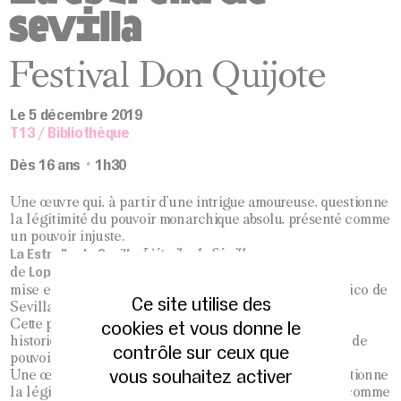
sevilla
Festival Don Quijote
Le 5 décembre 2019
T13 / Bibliothèque
Dès 16 ans
1h30
Une œuvre qui, à partir d’une intrigue amoureuse, questionne
la légitimité du pouvoir monarchique absolu, présenté comme
un pouvoir injuste.
La Estrella de Sevilla
L’étoile de Séville
Lope de Vega
de
Alfonso Zurro
mise en scène
/ Compagnie Teatro Clásico de
Ce site utilise des
Sevilla
cookies et vous donne le
Cette pièce, dans la lignée des œuvres dramatiques et
historiques de Lope de Vega, traite des conflits et abus de
contrôle sur ceux que
pouvoir au XIIIème siècle à Séville.
vous souhaitez activer
Une œuvre qui, à partir d’une intrigue amoureuse, questionne
la légitimité du pouvoir monarchique absolu, présenté comme