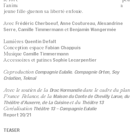
l’animalité interdite se fraye un chemin pour rendre à la
jeune fille-guenon sa liberté enfouie.
Frédéric Cherboeuf, Anne Coutureau, Alexandrine
Avec
Serre, Camille Timmermann
Benjamin Wangermée
et
Quentin Defalt
Lumières
Fabian Chappuis
Conception espace
Camille Timmermann
Musique
Sophie Lecarpentier
Accessoires et patines
Compagnie Eulalie
Compagnie Orten, Soy
Coproduction
,
Création, Teknaï
Drac Normandie
Avec le soutien de la
dans le cadre du plan
Maison du Conte de Chevilly Larue, du
France Relance, de la
Théâtre d’Auxerre, de La Cuisine
Théâtre 13
et du
Théâtre 13 – Compagnie Eulalie
Coréalisation
Report 20/21
TEASER