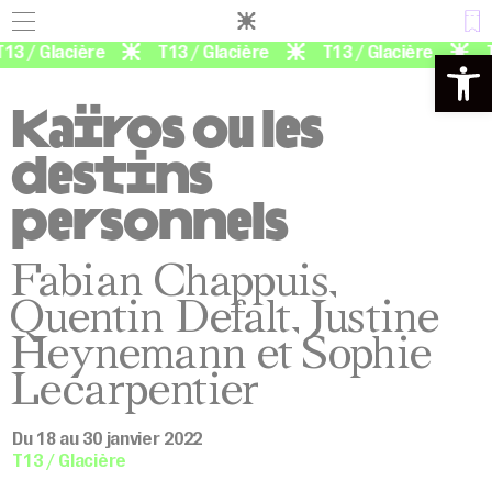
Panneau de gestion des cookies
3 / Glacière
T13 / Glacière
T13 / Glacière
T1
Ouvrir la 
Kaïros ou les
destins
personnels
Fabian Chappuis,
Quentin Defalt, Justine
Heynemann et Sophie
Lecarpentier
Du 18 au 30 janvier 2022
T13 / Glacière