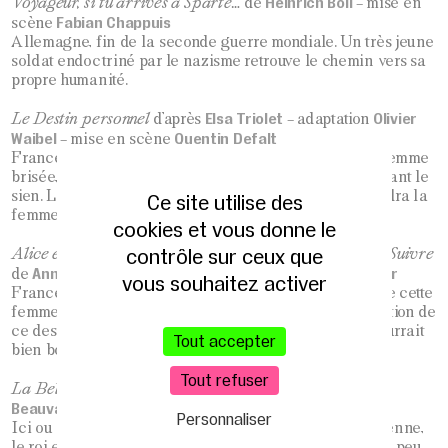
Heinrich Böll
Voyageur, si tu arrives à Sparte…
de
– mise en
Fabian Chappuis
scène
Allemagne, fin de la seconde guerre mondiale. Un très jeune
soldat endoctriné par le nazisme retrouve le chemin vers sa
propre humanité.
Elsa Triolet
Olivier
Le Destin personnel
d’après
– adaptation
Waibel
Quentin Defalt
– mise en scène
France, Seconde Guerre mondiale. Charlotte est une femme
brisée, habituée à faire passer le bonheur des autres avant le
sien. Le temps d’une parenthèse estivale, elle redeviendra la
Ce site utilise des
femme forte et libre qu’elle aurait toujours dû être.
cookies et vous donne le
contrôle sur ceux que
Sophie Lecarpentier
Alice et Antoine
de
d’après
Faire Suivre
Annie Saumont
Sophie Lecarpentier
de
– mise en scène
vous souhaitez activer
France, aujourd’hui. Alice et Antoine évoquent la vie de cette
femme qui a attendu son amour jusqu’à sa mort. L’évocation de
ce destin oublié, de cette vie qui a frôlé le bonheur, pourrait
Tout accepter
bien bouleverser leurs propres existences.
Tout refuser
Clémentine
La Belle et la Bête (peau d’humaine)
de
Beauvais
Justine Heynemann
– mise en scène
Personnaliser
Ici ou ailleurs, une princesse née bête. Qu’à cela ne tienne,
le roi et la reine la transformeront en belle. Mais peu à peu