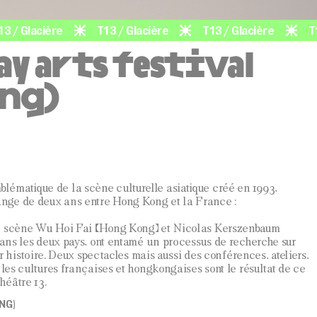
lacière
T13 / Glacière
T13 / Glacière
T13 / G
ay arts festival
ong)
ématique de la scène culturelle asiatique créé en 1993,
nge de deux ans entre Hong Kong et la France :
en scène Wu Hoi Fai (Hong Kong) et Nicolas Kerszenbaum
 dans les deux pays, ont entamé un processus de recherche sur
eur histoire. Deux spectacles mais aussi des conférences, ateliers,
 les cultures françaises et hongkongaises sont le résultat de ce
héâtre 13.
NG)