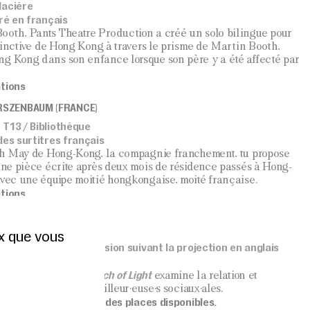
lacière
tré en français
ooth, Pants Theatre Production a créé un solo bilingue pour
istinctive de Hong Kong à travers le prisme de Martin Booth,
ng Kong dans son enfance lorsque son père y a été affecté par
ations
RSZENBAUM (FRANCE)
 T13 / Bibliothèque
des surtitres français
ench May de Hong-Kong, la compagnie franchement, tu propose
une pièce écrite après deux mois de résidence passés à Hong-
avec une équipe moitié hongkongaise, moité française.
ations
ARCH OF LIGHT
ux que vous
Bibliothèque
is et français. Discussion suivant la projection en anglais
Together in Search of Light
hique,
examine la relation et
gkongaise et les travailleur·euse·s sociaux·ales.
ervation dans la limite des places disponibles.