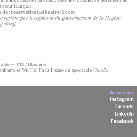
t tenus d’assister aux deux sessions. L’atelier se déroulera en
cteur français.
s de :
reservations@theatre13.com
 reflète pas les opinions du gouvernement de la Région
ng Kong.
tacle — T13 / Glacière
nbaum et Wu Hoi Fai à l’issue du spectacle
Gweilo
.
Suivez-nous
Instagram
Threads
3
LinkedIn
Facebook