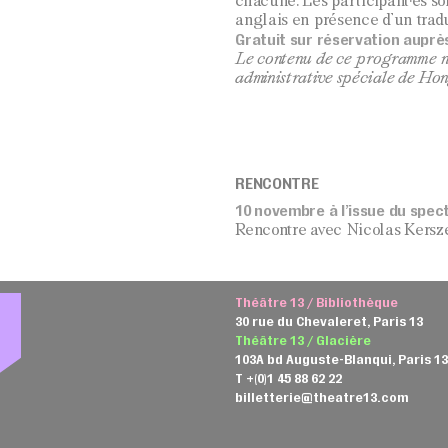
chacune. Les participant·es son
anglais en présence d’un tradu
Gratuit sur réservation auprè
Le contenu de ce programme ne
administrative spéciale de Ho
RENCONTRE
10 novembre à l’issue du spec
Rencontre avec Nicolas Kersze
Théâtre 13 / Bibliothèque
30 rue du Chevaleret, Paris 13
Théâtre 13 / Glacière
103A bd Auguste-Blanqui, Paris 1
T +(0)1 45 88 62 22
billetterie@theatre13.com