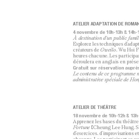
ATELIER ADAPTATION DE ROMA
4 novembre de 10h-13h & 14h-1
À destination d’un public famil
Explorez les techniques d’adap
créateurs de
Gweilo
, Wu Hoi F
heures chacune. Les participant·
déroulera en anglais en prése
Gratuit sur réservation auprè
Le contenu de ce programme ne
administrative spéciale de Ho
ATELIER DE THÉÂTRE
18 novembre de 10h-12h & 13h-
Apprenez les bases du théâtre
Fortune
(Cheung Lee Hung, So
d’exercices, d’improvisations e