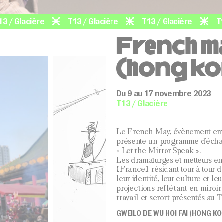
lacière
T13 / Glacière
T13 / Glacière
T13 / G
French m
(hong k
Du 9 au 17 novembre 2023
T13 / Glacière
Le French May, évènement embl
présente un programme d’écha
« Let the Mirror Speak ».
Les dramaturges et metteurs 
(France), résidant tour à tour
leur identité, leur culture et l
projections reflétant en miroir
travail et seront présentés au T
GWEILO DE WU HOI FAI (HONG KO