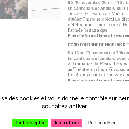
9 & 10 novembre 20h — T13 / G
En cantonais et anglais, surti
Inspiré de Gweilo de Martin B
étudier l’histoire coloniale d
célèbre romancier arrivé à Ho
l’armée britannique.
Plus d’informations et réserv
GOOD FORTUNE DE NICOLAS KE
Du 14 au 17 novembre à 20h au
En cantonais et anglais, avec 
À l’initiative du Festival Fr
au Théâtre 13
Good
Fortune
, 
Kong, en janvier et mai 2023, 
Plus d’informations et réserv
PROJECTION : TOGETHER IN SE
ilise des cookies et vous donne le contrôle sur ce
18 novembre à 15h30 au T13 / 
En cantonais, surtitré en angla
souhaitez activer
avec traduction française.
Avec une approche ethnograp
l’évolution entre la société hon
Tout accepter
Tout refuser
Personnaliser
Gratuit, entrée libre sans rés