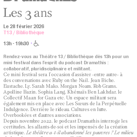
Les 3 ans
Le 28 février 2026
T13 / Bibliothèque
13h - 19h30
Rendez-vous au Théâtre 13 / Bibliothèque dès 13h pour u
n
mini
festival
dans
l’esprit
du
podcast
Dramathis
:
collaboratif,
pluridisciplinaire
et
militant.
Ce mini festival sera l’occasion d’assister –entre autre– à
des
conversations
avec
Ruby
on
the
Nail,
Jean
Biche,
Eustache,
Ly,
Sarah
Mako,
Morgan
Noam,
Rob
Grams,
Apolline
Bazin,
Sophia
Lang,
Khémaïs
Ben
Lakhdar,
le
Collectif
Maan
for
Gaza etc.
Un
espace
militant
sera
également mis en place
avec
Les
Sœurs
de
la
Perpétuelle
Indulgence,
Derrière
le
rideau,
Cultures
en
lutte,
Overbookées et d’autres associations.
Depuis novembre 2022, le podcast Dramathis interroge les
certitudes, les allants-de-
soi
et
les
impensés
de
la
création
artistique.
Le théâtre a-t-il abandonné les pauvres ? Le milieu