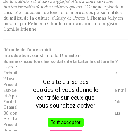
de la culture est-il assez engagé?
Allons-nous
vers
une
institutionnalisation
des
cultures
queers
?
Chaque
épisode
a
aussi
été
l’occasion
de
tendre
le
micro
à
des
personnalités
du
milieu
de la culture, d’Eddy de Pretto à Thomas Jolly en
passant par Rébecca Chaillon ou,
dans
un
autre
registre,
Camille
Etienne.
Déroulé de l’après-midi :
Introduction
: construire la Dramateam
Sommes-nous tous les soldats de la bataille culturelle ?
(avec Sarah Mako)
Fatsuit, blackface : est-ce qu’un acteur peut tout jouer
?
(avec Morgan Noam et Sophia Lang)
Ce site utilise des
Prise de parole
– Derrière le rideau
cookies et vous donne le
Est-ce qu’il y a trop de drag queens ?
(avec Ruby on the nail
et Apolline Bazin)
contrôle sur ceux que
Faut-il désembourgeoiser le cinéma français ?
(avec Rob
vous souhaitez activer
Grams)
Où commence l’appropriation culturelle ?
(avec Khemaïs
Ben Lakhdar)
Tout accepter
Prise de parole
– Cultures en lutte
Que peut la culture pour la Palestine ?
(avec Ly et le