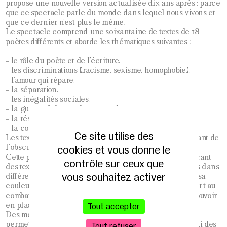
propose une nouvelle version actualisée dix ans après : parce
que ce spectacle parle du monde dans lequel nous vivons et
que ce dernier n’est plus le même.
Le spectacle comprend une soixantaine de textes de 18
poètes différents et aborde les thématiques suivantes :
– le rôle du poète et de l’écriture,
– les discriminations (racisme, sexisme, homophobie),
– l’amour qui répare,
– la séparation,
– les inégalités sociales,
– la guerre & le monde en tumultes,
– la résistance à la dictature,
– la conscience écologique.
Ce site utilise des
Les textes cheminent à travers ces thématiques en partant de
cookies et vous donne le
l’obscurité pour aller vers la lumière.
Cette poésie est mise en scène : les comédiens, s’emparant
contrôle sur ceux que
des textes comme de dialogues, jouent des personnages dans
vous souhaitez activer
différentes situations : un homme persécuté à cause de sa
couleur de peau, un couple séparé car l’un des deux part au
combat, un écrivain se cachant pour écrire contre le pouvoir
en place, etc.
Tout accepter
Des moments de transitions visuelles et chorégraphiées
permettent aux corps et aux émotions de prendre le relai des
Tout refuser