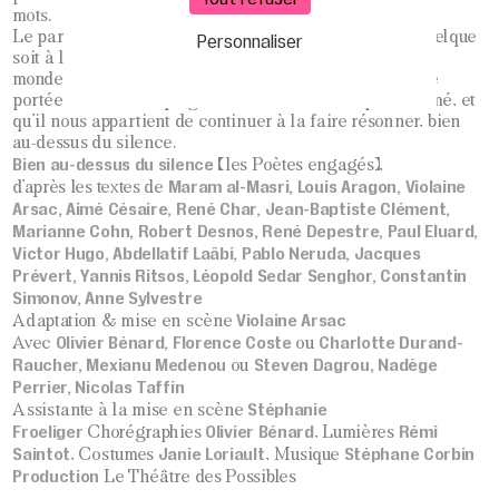
mots.
Le parti pris de mise en scène est que chaque texte, quelque
Personnaliser
soit à la période à laquelle il a été écrit, nous parle du
monde d’aujourd’hui. Parce que la parole du poète a une
portée universelle, qui garde le fil ténu de l’espoir allumé, et
qu’il nous appartient de continuer à la faire résonner, bien
au-dessus du silence.
Bien au-dessus du silence
(les Poètes engagés)
,
Maram al-Masri, Louis Aragon, Violaine
d’après les textes de
Arsac, Aimé Césaire, René Char, Jean-Baptiste Clément,
Marianne Cohn, Robert Desnos, René Depestre, Paul Eluard,
Victor Hugo, Abdellatif Laâbi, Pablo Neruda, Jacques
Prévert, Yannis Ritsos, Léopold Sedar Senghor, Constantin
Simonov, Anne Sylvestre
Violaine Arsac
Adaptation & mise en scène
Olivier Bénard, Florence Coste
Charlotte Durand-
Avec
ou
Raucher, Mexianu Medenou
Steven Dagrou, Nadège
ou
Perrier, Nicolas Taffin
Stéphanie
Assistante à la mise en scène
Froeliger
Olivier Bénard
Rémi
Chorégraphies
, Lumières
Saintot
Janie Loriault
Stéphane Corbin
, Costumes
, Musique
Production
Le Théâtre des Possibles