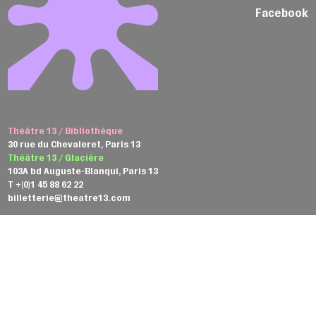
Facebook
Théâtre 13 / Bibliothèque
30 rue du Chevaleret, Paris 13
Théâtre 13 / Glacière
103A bd Auguste-Blanqui, Paris 13
T +(0)1 45 88 62 22
billetterie@theatre13.com
Consultez notre brochure
Inscrivez-vous à la newsletter
Conditions générales de vente