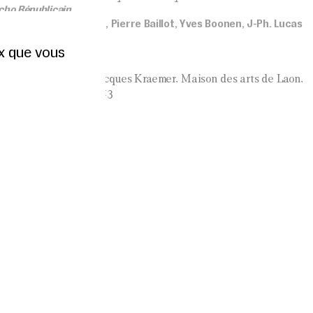
Echo Républicain
 François Timmerman, Pierre Baillot, Yves Boonen, J-Ph. Lucas
ux que vous
chel
ardie, Comédie de Jacques Kraemer, Maison des arts de Laon,
y-sous-Bois, Théâtre 13