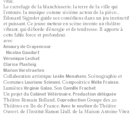
vital.
Le carrelage de la blanchisserie, la terre de la ville qui
l’entoure, la musique comme sixième acteur de la pièce…
Édouard Signolet guide ses comédiens dans un jeu instinctif
et puissant. Ce jeune metteur en scène invente un théâtre
vibrant, qui déborde d’énergie et de tendresse. Il apporte à
cette fable force et profondeur.
avec
Amaury de Crayencour
Nicolas Gaudart
Véronique Lechat
Clarice Plasteig
Marion Verstraeten
Leslie Menahem
Collaboration artistique
, Scénographie et
Lauriane Scimeni
Mélie Fraisse
Costumes
, Compositrice
,
Virginie Galas
Camille Frachet
Lumières
, Son
Cabinet Vétérinaire
Production déléguée
Un projet du
.
Coproduction
Théâtre Romain Rolland,
Groupe des 20
Avec le soutien
Théâtres en Ile-de-France.
de Théâtre
Ouvert, de l’Institut Ramon Llull, de la Maison Antoine Vitez