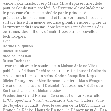
Ancien journaliste, Josep Maria Miró dépasse l’anecdote
pour parler de notre société.
Le Principe d’Archimède
pose
le problème d’un monde obsédé par le principe de
précaution, le risque minimal et la surveillance. Et sous la
surface lisse d’un monde sécurisé grouille encore l’hydre de
la rumeur et du fantasme, dont les têtes sont désormais des
centaines, des millions, démultipliées par les nouvelles
technologies.
avec
Carine Bouquillon
Olivier Brabant
Nicolas Postillon
Bruno Tuchszer
Maison Antoine Vitez
Texte traduit avec le soutien de la
,
Éditions Théâtrales
Laurent Gallardo
publié aux
. Traduction
,
Carine Bouquillon
Assistante à la mise en scène
, Régie
Olivier Floury
Alex Herman
Marc Weugue
, Décor
, Lumières
,
Laurent Doizelet
Frédérique
Création sonore
, Accessoires
Bertrand
Mélanie Loisy
, Costumes
Production
Co-production
Grand Boucan.
La Barcarolle-
EPCC Spectacle Vivant Audomarois, Carvin Culture, Ville
Avec le soutien
de Noyelles-Godault .
de la DRAC Hauts de
France, la Région Hauts de France, le Département du Pas-