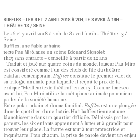
BUFFLES – LES 6 ET 7 AVRIL 2018 À 20H, LE 8 AVRIL À 16H –
THÉÂTRE 13 / SEINE
Les 6 et 7 avril 2018 à 20h, le 8 avril à 16h – Théâtre 13 /
Seine
Buffles, une fable urbaine
Pau Miró
Edouard Signolet
texte
,mise en scène
1h15 sans entracte – conseillé à partir de 12 ans
Traduit et joué aux quatre coins du monde, l’auteur Pau Miró
est considéré comme l’un des chefs de file du théâtre
catalan contemporain.
Buffles
constitue le premier volet de
sa trilogie animale pour laquelle il reçoit le prix de la
critique “Meilleur texte théâtral” en 2013. Comme Ionesco
avant lui, Pau Miró utilise la métaphore animale pour mieux
parler de la société humaine.
Entre polar urbain et drame familial,
Buffles
est une plongée
dans le quotidien d’une fratrie. Huit buffles tiennent une
blanchisserie dans un quartier difficile. Délaissés par les
parents, les six enfants apprennent à lutter et à grandir pour
trouver leur place. La fratrie est tour à tour protectrice et
inquiétante. Pour chacun, la prise de parole devient un enjeu