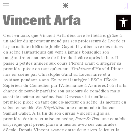
Panneau de gestion des cookies
Vincent Arfa
Ouvrir la 
C’est en 2014 que Vincent Arfa découvre le théâtre, grâce à
un atelier du spectateur mené par ses professeurs de Lycée et
la journaliste théâtrale Joëlle Gayot. Il y découvre des mises
en scène fantastiques qui vont à jamais bousculer son
imaginaire et son envie de faire du théâtre après le bac. Il
passe 2 petites années aux cours Florent avant d’intégrer sa
première pièce en tant qu’acteur :
Trahisons
d’Harold Pinter
mis en scène par Christophe Gand au Lucernaire et à
Avignon pendant 2 ans. En 2021 il intègre l’ESCA (École
Supérieur du Comédien par l’Alternance à Asnières) où il a la
chance
de
pouvoir
parfaire
son
parcours
de comédien mais
aussi de metteur en scène. Paul Desveaux lui confie sa
première pièce en tant que co-metteur en scène, ils mettent en
scène ensemble
En Répétition
, une commande à l’auteur
Samuel Gallet. À la fin de son cursus Vincent signe sa
première écriture et mise en scène,
Peter Se Pan
, une comédie
satyrique qu’il prend plaisir à monter avec ses camarades
d’école. Depuis Vincent avance entre deux rives, le jeu et la