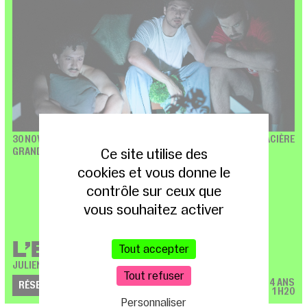
30 NOV. – 1 DÉC. 2026
T13 / GLACIÈRE
Ce site utilise des
GRAND PRIX T13 2026
cookies et vous donne le
contrôle sur ceux que
vous souhaitez activer
L’Enclos
Tout accepter
JULIEN GALLIX, LÉA CONSTANCE PIETTE
Tout refuser
À PARTIR DE 14 ANS
RÉSERVEZ
1H20
Personnaliser