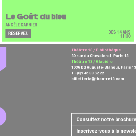
Le Goût du bleu
ANGÈLE GARNIER
DÈS 14 ANS
RÉSERVEZ
1H30
Théâtre 13 / Bibliothèque
30 rue du Chevaleret, Paris 13
Théâtre 13 / Glacière
103A bd Auguste-Blanqui, Paris 1
T +(0)1 45 88 62 22
billetterie@theatre13.com
Consultez notre brochur
Inscrivez-vous à la newsl