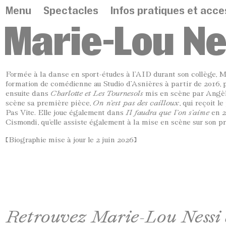
Panneau de gestion des cookies
Menu
Spectacles
Infos pratiques et acces
Marie-Lou Ne
Formée à la danse en sport-études à l’AID durant son collège, M
formation de comédienne au Studio d’Asnières à partir de 2016, 
ensuite dans
Charlotte et Les Tournesols
mis en scène par Angèle
scène sa première pièce,
On n’est pas des cailloux
, qui reçoit l
Pas Vite. Elle joue également dans
Il faudra que l’on s’aime
en 2
Cismondi, qu’elle assiste également à la mise en scène sur son 
[Biographie mise à jour le 2 juin 2026]
Retrouvez Marie-Lou Nessi d