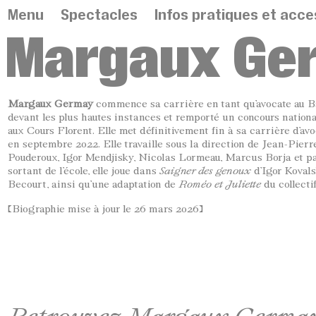
Panneau de gestion des cookies
Menu
Spectacles
Infos pratiques et acces
Margaux Ge
Margaux Germay
commence sa carrière en tant qu’avocate au Ba
devant les plus hautes instances et remporté un concours national
aux Cours Florent. Elle met définitivement fin à sa carrière d’avo
en septembre 2022. Elle travaille sous la direction de Jean-Pier
Pouderoux, Igor Mendjisky, Nicolas Lormeau, Marcus Borja et p
sortant de l’école, elle joue dans
Saigner des genoux
d’Igor Kovals
Becourt, ainsi qu’une adaptation de
Roméo et Juliette
du collecti
[Biographie mise à jour le 26 mars 2026]
Retrouvez Margaux Germay d