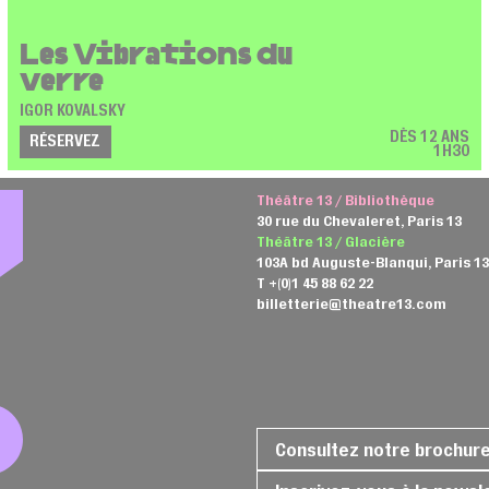
Les Vibrations du
verre
IGOR KOVALSKY
DÈS 12 ANS
RÉSERVEZ
1H30
Théâtre 13 / Bibliothèque
30 rue du Chevaleret, Paris 13
Théâtre 13 / Glacière
103A bd Auguste-Blanqui, Paris 1
T +(0)1 45 88 62 22
billetterie@theatre13.com
Consultez notre brochur