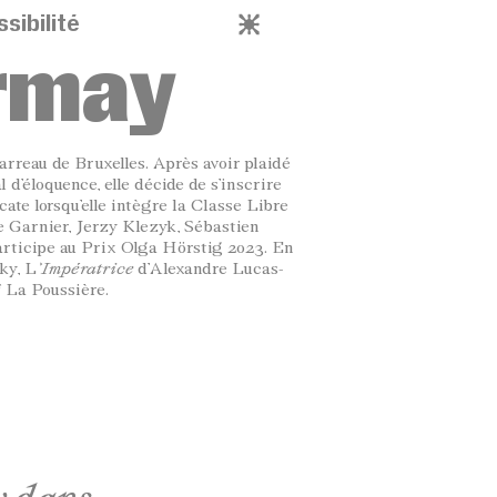
sibilité
rmay
rreau de Bruxelles. Après avoir plaidé
 d’éloquence, elle décide de s’inscrire
cate lorsqu’elle intègre la Classe Libre
re Garnier, Jerzy Klezyk, Sébastien
articipe au Prix Olga Hörstig 2023. En
ky, L
’Impératrice
d’Alexandre Lucas-
f La Poussière.
ans ...