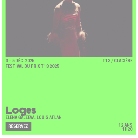
3 – 5 DÉC. 2025
T13 / GLACIÈRE
FESTIVAL DU PRIX T13 2025
Loges
ELENA GALEEVA, LOUIS ATLAN
12 ANS
RÉSERVEZ
1H20