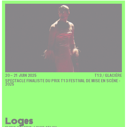
20 – 21 JUIN 2025
T13 / GLACIÈRE
SPECTACLE FINALISTE DU PRIX T13 FESTIVAL DE MISE EN SCÈNE -
2025
Loges