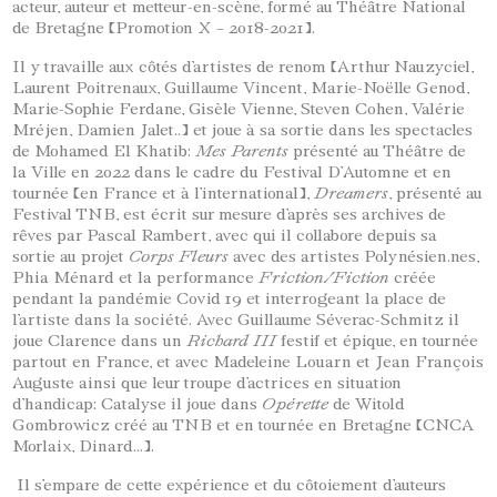
acteur, auteur et metteur-en-scène, formé au Théâtre National
de Bretagne (Promotion X – 2018-2021).
Il y travaille aux côtés d’artistes de renom (Arthur Nauzyciel,
Laurent Poitrenaux, Guillaume Vincent, Marie-Noëlle Genod,
Marie-Sophie Ferdane, Gisèle Vienne, Steven Cohen, Valérie
Mréjen, Damien Jalet..) et joue à sa sortie dans les spectacles
de Mohamed El Khatib:
Mes Parents
présenté au Théâtre de
la Ville en 2022 dans le cadre du Festival D’Automne et en
tournée (en France et à l’international),
Dreamers
, présenté au
Festival TNB, est écrit sur mesure d’après ses archives de
rêves par Pascal Rambert, avec qui il collabore depuis sa
sortie au projet
Corps Fleurs
avec des artistes Polynésien.nes,
Phia Ménard et la performance
Friction/Fiction
créée
pendant la pandémie Covid 19 et interrogeant la place de
l’artiste dans la société. Avec Guillaume Séverac-Schmitz il
joue Clarence dans un
Richard III
festif et épique, en tournée
partout en France, et avec Madeleine Louarn et Jean François
Auguste ainsi que leur troupe d’actrices en situation
d’handicap: Catalyse il joue dans
Opérette
de Witold
Gombrowicz créé au TNB et en tournée en Bretagne (CNCA
Morlaix, Dinard…).
Il s’empare de cette expérience et du côtoiement d’auteurs