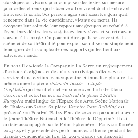
classiques ou vivants pour composer des textes sur mesure
pour celles et ceux qu’il observe à l’œuvre et dont il entrevoit
les ressorts actifs. Ses personnages sont aussi les gens qu’il
rencontre dans la vie quotidienne, vivants ou morts. Ils
évoquent leur solitude, leur rapport aux groupes, au refoulé, à
l’aveu, leurs désirs, leurs angoisses, leurs rêves, et se retrouvent
souvent à la marge. On pourrait dire qu’ils se servent de la
scène et de sa théâtralité pour expier, sacraliser ou simplement
témoigner de la complexité des rapports qui les lient aux
autres, au monde.
En 2022 il co-fonde la Compagnie La Serre, un regroupement
d’artistes d’origines et de cultures artistiques diverses au
service d’une écriture contemporaine et transdisciplinaire. La
même année la pièce
Batracia Bouée – Utopie
Gonflable
qu’il écrit et met-en-scène avec l’artiste Elena
Galeeva est sélectionnée au
Festival du Jeune Théâtre
Européen
multilingue de l’Espace des Arts, Scène Nationale
de Chalon-sur-Saône. Sa pièce
Vampire State Building
est
présentée au Festival Pleins Feux de 2023 en partenariat avec
le Jeune Théâtre National et le Théâtre de l’Opprimé. Il est
artiste accompagné par le Point Éphémère – Paris sur l’année
2023/24 et y présente des performances à thème, pendant les
grands évènements du lieu. En 2025, d’après un dispositif