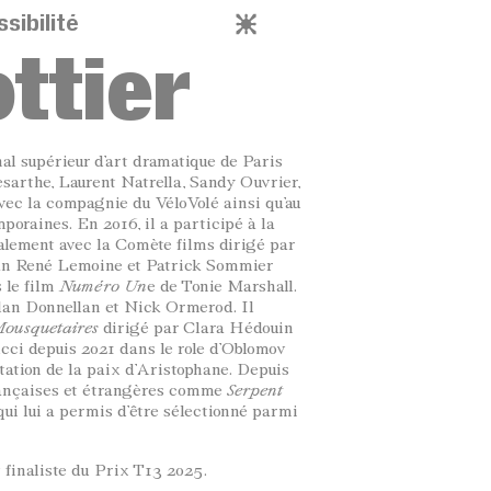
sibilité
ttier
al supérieur d’art dramatique de Paris
sarthe, Laurent Natrella, Sandy Ouvrier,
vec la compagnie du VéloVolé ainsi qu’au
poraines. En 2016, il a participé à la
lement avec la Comète films dirigé par
ean René Lemoine et Patrick Sommier
s le film
Numéro Un
e de Tonie Marshall.
lan Donnellan et Nick Ormerod. Il
Mousquetaires
dirigé par Clara Hédouin
ucci depuis 2021 dans le role d’Oblomov
ptation de la paix d’Aristophane. Depuis
 françaises et étrangères comme
Serpent
ui lui a permis d’être sélectionné parmi
 finaliste du Prix T13 2025.