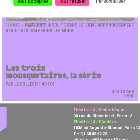
Tout accepter
Tout refuser
Personnaliser
10 OCT. – 8 MAI 2017
PARCOURS INSOLITE DANS LE 13ÈME ARRONDISSEMENT
SÉRIE THÉÂTRALE HORS LES MURS
Les trois
mousquetaires, la série
PAR LE COLLECTIF 49 701
DÈS 12 ANS
2H30
Théâtre 13 / Bibliothèque
30 rue du Chevaleret, Paris 13
Théâtre 13 / Glacière
103A bd Auguste-Blanqui, Paris 1
T +(0)1 45 88 62 22
billetterie@theatre13.com