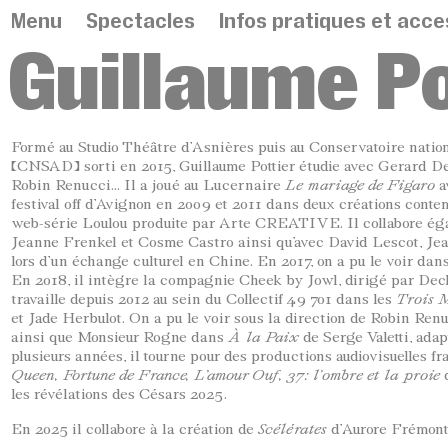
Panneau de gestion des cookies
Menu
Spectacles
Infos pratiques et acces
Guillaume Po
Formé au Studio Théâtre d’Asnières puis au Conservatoire nation
(CNSAD) sorti en 2015, Guillaume Pottier étudie avec Gerard De
Robin Renucci… Il a joué au Lucernaire
Le mariage de Figaro
a
festival off d’Avignon en 2009 et 2011 dans deux créations contem
web-série Loulou produite par Arte CREATIVE. Il collabore éga
Jeanne Frenkel et Cosme Castro ainsi qu’avec David Lescot, J
lors d’un échange culturel en Chine. En 2017, on a pu le voir dan
En 2018, il intègre la compagnie Cheek by Jowl, dirigé par Dec
travaille depuis 2012 au sein du Collectif 49 701 dans les
Trois 
et Jade Herbulot. On a pu le voir sous la direction de Robin Ren
ainsi que Monsieur Rogne dans
À
la Paix
de Serge Valetti, ada
plusieurs années, il tourne pour des productions audiovisuelles
Queen, Fortune de France, L’amour Ouf, 37: l’ombre et la proie
q
les révélations des Césars 2025.
En 2025 il collabore à la création de
Scélérates
d’Aurore Frémont