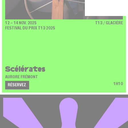
12 – 14 NOV. 2025
T13 / GLACIÈRE
FESTIVAL DU PRIX T13 2025
Scélérates
AURORE FRÉMONT
1H10
RÉSERVEZ