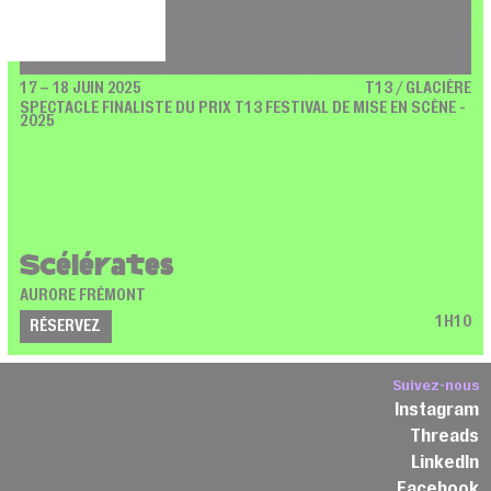
17 – 18 JUIN 2025
T13 / GLACIÈRE
SPECTACLE FINALISTE DU PRIX T13 FESTIVAL DE MISE EN SCÈNE -
2025
Scélérates
AURORE FRÉMONT
1H10
RÉSERVEZ
Suivez-nous
Instagram
Threads
3
LinkedIn
Facebook