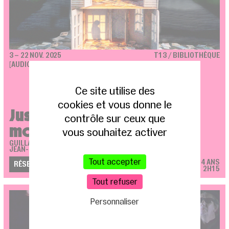
3 – 22 NOV. 2025
T13 / BIBLIOTHÈQUE
[AUDIODESCRIPTION LE 21 NOVEMBRE]
Ce site utilise des
cookies et vous donne le
Juste la fin du
contrôle sur ceux que
monde
vous souhaitez activer
GUILLAUME BARBOT
JEAN-LUC LAGARCE
Tout accepter
DÈS 14 ANS
RÉSERVEZ
2H15
Tout refuser
Personnaliser