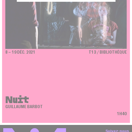
8 – 19 DÉC. 2021
T13 / BIBLIOTHÈQUE
Nuit
GUILLAUME BARBOT
1H40
Suivez-nous