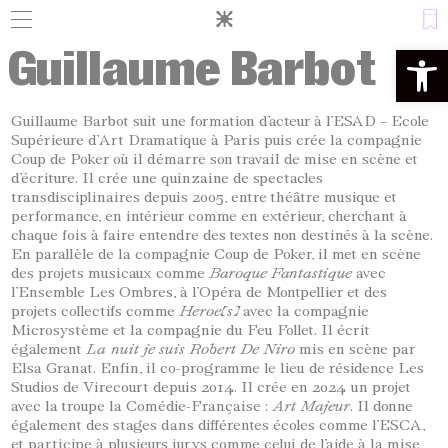
Panneau de gestion des cookies
Guillaume Barbot
Ouvrir la 
Guillaume Barbot suit une formation d’acteur à l’ESAD – Ecole
Supérieure d’Art Dramatique à Paris puis crée la compagnie
Coup de Poker où il démarre son travail de mise en scène et
d’écriture.
Il crée une quinzaine de spectacles
transdisciplinaires depuis 2005, entre théâtre musique et
performance, en intérieur comme en extérieur, cherchant à
chaque fois à faire entendre des textes non destinés à la scène.
En parallèle de la compagnie Coup de Poker, il met en scène
des projets musicaux comme
Baroque Fantastique
avec
l’Ensemble Les Ombres, à l’Opéra de Montpellier e
t des
projets collectifs comme
Heroe(s)
avec la compagnie
Microsystème et la compagnie du Feu Follet. I
l écrit
également
La nuit je suis Robert De Niro
mis en scène par
Elsa Granat.
Enfin, il co-programme le lieu de résidence Les
Studios de Virecourt depuis 2014.
Il crée en 2024 un projet
avec la troupe la Comédie-Française :
Art Majeur
.
Il donne
également des stages dans différentes écoles comme l’ESCA,
et participe à plusieurs jurys comme celui de l’aide à la mise