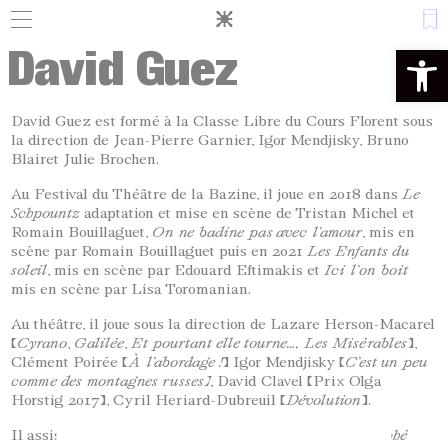
Panneau de gestion des cookies
David Guez
Ouvrir la 
David Guez est formé à la Classe Libre du Cours Florent sous
la direction de Jean-Pierre Garnier, Igor Mendjisky, Bruno
Blairet Julie Brochen.
Au Festival du Théâtre de la Bazine, il joue en 2018 dans
Le
Schpountz
adaptation et mise en scène de Tristan Michel et
Romain Bouillaguet,
On
ne
badine
pas
avec
l’amour
, mis en
scène par Romain Bouillaguet puis en 2021
Les
Enfants
du
soleil
, mis en scène par Edouard Eftimakis et
Ici
l’on
boit
mis en scène par Lisa Toromanian.
Au théâtre, il joue sous la direction de Lazare Herson-Macarel
(
Cyrano
,
Galilée
,
Et
pourtant
elle
tourne…,
Les
Misérables
),
Clément Poirée (
À
l’abordage
!
) Igor Mendjisky (
C’est
un
peu
comme
des
montagnes
russes)
, David Clavel (Prix Olga
Horstig 2017), Cyril Heriard-Dubreuil (
Dévolution
).
Il assiste Simon Falguières à la mise en scène sur
Morphé