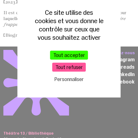
(2023).
Ce site utilise des
Il est co-fondateur et auteur de la compagnie Sans Roi pour
laquelle il écrit
En
compagnie
des
monstres
,
Si
une
histoire
cookies et vous donne le
frappe
à
ta
port
e et
Sur
la
route
d’Ede
n.
contrôle sur ceux que
[Biographie mise à jour le 23 septembre 2025]
vous souhaitez activer
Suivez-nous
Tout accepter
Instagram
Threads
Tout refuser
LinkedIn
Personnaliser
Facebook
Théâtre 13 / Bibliothèque