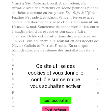
Vinci à São Paulo au Brésil. À son retour, elle
travaille avec des metteurs en scène pour des pièces
de théâtre comme en 2015 avec
Est, Sujet à Vif
de
Pauline Peyrade à Avignon, Vincent Reverte avec
qui elle collabore depuis 2020 et plus récemment sur
Nanouk & moi. Soucieuse de conserver le lien entre
l’imagination d’un espace et son savoir-faire,
Clarisse Delile est peintre dans divers ateliers. Au
CNSAD, elle collabore à la réalisation des décors de
Xavier Gallais et Patrick Pineau. En tant que
photographe, elle développe des installations dans
des lieux publics en étudiant le rapport entre
l’image et l’espace. Elle réalise ainsi
Les Marées,
une série de collages photographiques en Seine St
Ce site utilise des
Denis, en lien avec le Studio Boissière de Montreuil.
cookies et vous donne le
Depuis 2021, Clarisse Delile travaille avec l’artiste,
contrôle sur ceux que
metteuse en scène Phia Ménard à l’assistanat de la
mise en scène et scénographie pour
La Trilogie des
vous souhaitez activer
Contes Immoraux
(pour Europe), créé en 2021 au
Festival d’Avignon. Cette collaboration continue avec
l’opéra
Les Enfants Terribles
de Jacques Cocteau,
Tout accepter
musique de Philip Glass, puis en septembre 2023,
avec ART.13. Actuellement, Clarisse Delile travaille
Tout refuser