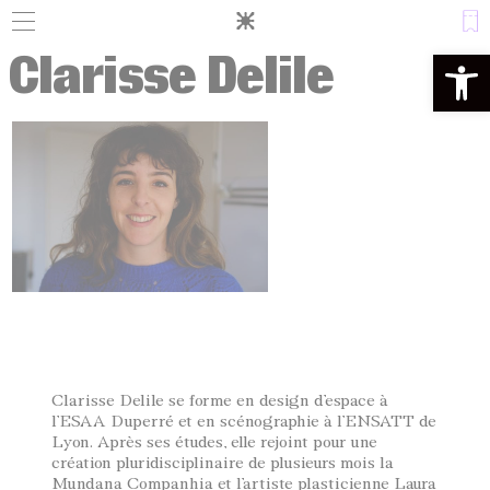
Panneau de gestion des cookies
Clarisse Delile
Ouvrir la 
Clarisse Delile se forme en design d’espace à
l’ESAA Duperré et en scénographie à l’ENSATT de
Lyon. Après ses études, elle rejoint pour une
création pluridisciplinaire de plusieurs mois la
Mundana Companhia et l’artiste plasticienne Laura