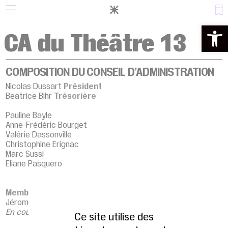
Panneau de gestion des cookies
Ouvrir la 
CA du Théâtre 13
COMPOSITION DU CONSEIL D’ADMINISTRATION
Nicolas Dussart
Président
Beatrice Bihr
Trésorière
Pauline Bayle
Anne-Frédéric Bourget
Valérie Dassonville
Christophine Erignac
Marc Sussi
Eliane Pasquero
Membres de droit
Jérome Coumet
En cours
Ce site utilise des