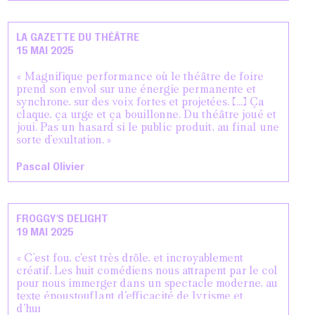
LA GAZETTE DU THÉÂTRE
15 MAI 2025
« Magnifique performance où le théâtre de foire
prend son envol sur une énergie permanente et
synchrone, sur des voix fortes et projetées. [...] Ça
claque, ça urge et ça bouillonne. Du théâtre joué et
joui. Pas un hasard si le public produit, au final une
sorte d’exultation. »
Pascal Olivier
FROGGY'S DELIGHT
19 MAI 2025
« C’est fou, c'est très drôle, et incroyablement
créatif. Les huit comédiens nous attrapent par le col
pour nous immerger dans un spectacle moderne, au
texte époustouflant d'efficacité de lyrisme et
d'humour. Une œuvre artistique punk et échevelée,