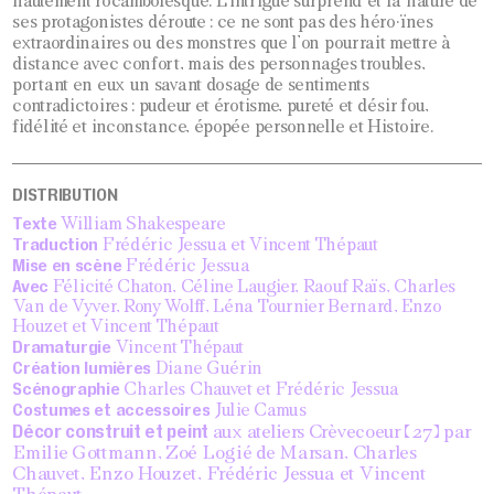
hautement rocambolesque. L’intrigue surprend et la nature de
ses protagonistes déroute : ce ne sont pas des héro·ïnes
extraordinaires ou des monstres que l’on pourrait mettre à
distance avec confort, mais des personnages troubles,
portant en eux un savant dosage de sentiments
contradictoires : pudeur et érotisme, pureté et désir fou,
fidélité et inconstance, épopée personnelle et Histoire.
DISTRIBUTION
Texte
William Shakespeare
Traduction
Frédéric Jessua et Vincent Thépaut
Mise en scène
Frédéric Jessua
Avec
Félicité Chaton, Céline Laugier, Raouf Raïs, Charles
Van de Vyver, Rony Wolff, Léna Tournier Bernard, Enzo
Houzet et Vincent Thépaut
Dramaturgie
Vincent Thépaut
Création lumières
Diane Guérin
Scénographie
Charles Chauvet et Frédéric Jessua
Costumes et accessoires
Julie Camus
Décor construit et peint
aux ateliers Crèvecoeur (27) par
Emilie Gottmann, Zoé Logié de Marsan, Charles
Chauvet, Enzo Houzet, Frédéric Jessua et Vincent