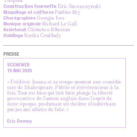
Thépaut
Construction
tournette
Eric Szczuczynski
Maquillage et coiffures
Pauline Bry
Chorégraphies
Georgia Ives
Musique originale
Richard Le Gall
Assistanat
Clémence Ribereau
Habillage
Korika Coulibaly
PRESSE
SCENEWEB
15 MAI 2025
« Frédéric Jessua et sa troupe montent une comédie
rare de Shakespeare. Fidèle et irrévérencieux à la
fois, Tout est bien qui ﬁnit bien plonge la liberté
provocatrice de l’auteur anglais dans l’esprit de
notre époque, produisant un théâtre élisabéthain
pur jus aux allures de fake. »
Eric Demey