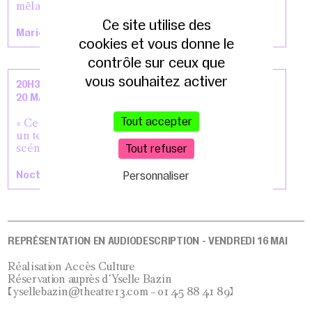
mêlant comique et tragique. »
Ce site utilise des
Marie Bitschené
cookies et vous donne le
contrôle sur ceux que
vous souhaitez activer
20H30 LEVER DE RIDEAU
20 MAI 2025
Tout accepter
« Ce spectacle est un feu d'artifice d'inventivité où
un texte trop longtemps oublié se mue en festin
Tout refuser
scénique. »
Noctenbule
Personnaliser
REPRÉSENTATION EN AUDIODESCRIPTION - VENDREDI 16 MAI
Réalisation Accès Culture
Réservation auprès d'Yselle Bazin
(ysellebazin@theatre13.com – 01 45 88 41 89)