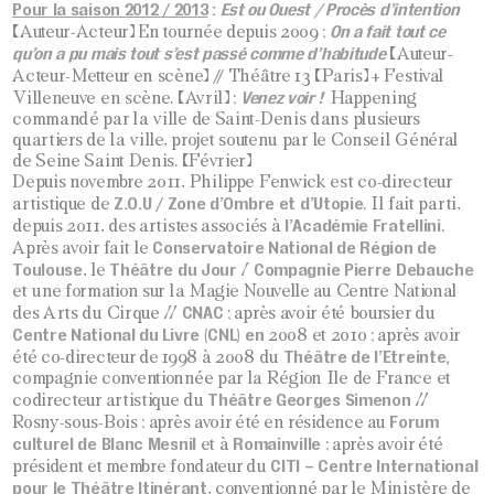
Pour la saison 2012 / 2013
:
Est ou Ouest / Procès d’intention
On a fait tout ce
(Auteur-Acteur) En tournée depuis 2009 ;
qu’on a pu mais tout s’est passé comme d’habitude
(Auteur-
//
Acteur-Metteur en scène)
Théâtre 13 (Paris) + Festival
Venez voir !
Villeneuve en scène. (Avril) ;
Happening
commandé par la ville de Saint-Denis dans plusieurs
quartiers de la ville, projet soutenu par le Conseil Général
de Seine Saint Denis. (Février)
Depuis novembre 2011, Philippe Fenwick est co-directeur
Z.O.U / Zone d’Ombre et
d’Utopie
artistique de
. Il fait parti,
l’Académie Fratellini
depuis 2011, des artistes associés à
.
Conservatoire National de Région de
Après avoir fait le
Toulouse
Théâtre du Jour
Compagnie Pierre Debauche
, le
/
et une formation sur la Magie Nouvelle au Centre National
CNAC
des Arts du Cirque //
; après avoir été boursier du
Centre National du Livre (CNL) en
2008 et 2010 ; après avoir
Théâtre de l’Etreinte,
été co-directeur de 1998 à 2008 du
compagnie conventionnée par la Région Ile de France et
Théâtre Georges Simenon
codirecteur artistique du
//
Forum
Rosny-sous-Bois ; après avoir été en résidence au
culturel de
Blanc Mesnil
Romainville
et à
; après avoir été
CITI –
Centre International
président et membre fondateur du
pour le Théâtre Itinérant
, conventionné par le Ministère de