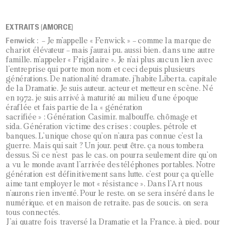
EXTRAITS (AMORCE)
Fenwick
: – Je m’appelle « Fenwick » – comme la marque de
chariot élévateur – mais j’aurai pu, aussi bien, dans une autre
famille, m’appeler « Frigidaire ». Je n’ai plus aucun lien avec
l’entreprise qui porte mon nom et ceci depuis plusieurs
générations. De nationalité dramate, j’habite Liberta, capitale
de la Dramatie. Je suis auteur, acteur et metteur en scène. Né
en 1972, je suis arrivé à maturité au milieu d’une époque
éraflée et fais partie de la « génération
sacrifiée » : Génération Casimir, malbouffe, chômage et
sida. Génération victime des crises : couples, pétrole et
banques. L’unique chose qu’on n’aura pas connue c’est la
guerre. Mais qui sait ? Un jour, peut être, ça nous tombera
dessus. Si ce n’est pas le cas, on pourra seulement dire qu’on
a vu le monde avant l’arrivée des téléphones portables. Notre
génération est définitivement sans lutte, c’est pour ça qu’elle
aime tant employer le mot « résistance ». Dans l’Art nous
n’aurons rien inventé. Pour le reste, on se sera inséré dans le
numérique, et en maison de retraite, pas de soucis, on sera
tous connectés.
J’ai quatre fois traversé la Dramatie et la France, à pied, pour