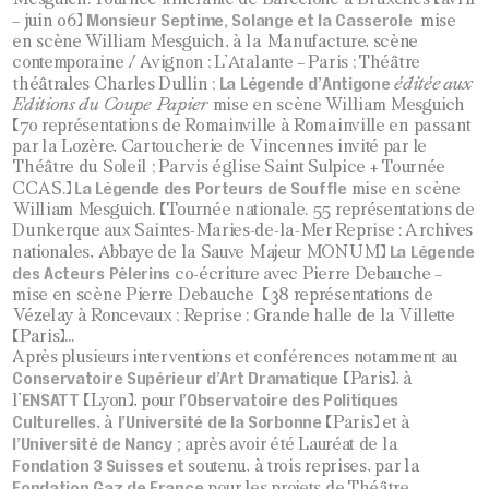
Monsieur Septime, Solange et la Casserole
– juin 06)
mise
en scène William Mesguich, à la Manufacture, scène
contemporaine / Avignon ; L’Atalante – Paris ; Théâtre
La Légende d’Antigone
théâtrales Charles Dullin ;
éditée aux
Editions du Coupe Papier
mise en scène William Mesguich
(70 représentations de Romainville à Romainville en passant
par la Lozère, Cartoucherie de Vincennes invité par le
Théâtre du Soleil ; Parvis église Saint Sulpice + Tournée
La Légende des Porteurs de Souffle
CCAS.)
mise en scène
William Mesguich. (Tournée nationale. 55 représentations de
Dunkerque aux Saintes-Maries-de-la-Mer Reprise : Archives
La Légende
nationales, Abbaye de la Sauve Majeur MONUM)
des Acteurs Pèlerins
co-écriture avec Pierre Debauche –
mise en scène Pierre Debauche (38 représentations de
Vézelay à Roncevaux ; Reprise : Grande halle de la Villette
(Paris)…
Après plusieurs interventions et conférences notamment au
Conservatoire Supérieur d’Art Dramatique
(Paris), à
ENSATT
l’Observatoire des Politiques
l’
(Lyon), pour
Culturelles
l’Université de la Sorbonne
, à
(Paris) et à
l’Université de Nancy ;
après avoir été Lauréat de la
Fondation 3 Suisses et
soutenu, à trois reprises, par la
Fondation Gaz de France
pour les projets de Théâtre