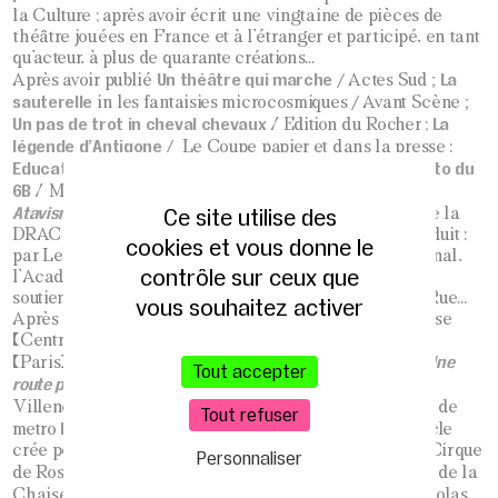
la Culture ; après avoir écrit une vingtaine de pièces de
théâtre jouées en France et à l’étranger et participé, en tant
qu’acteur, à plus de quarante créations…
Un théâtre qui marche /
; La
Après avoir publié
Actes Sud
sauterelle
/
;
in les fantaisies microcosmiques
Avant Scène
Un pas de trot in cheval chevaux
La
/ Edition du Rocher ;
légende d’Antigone /
Le Coupe papier et dans la presse :
Education à l’Art, il faut déscolariser
Photo du
/ Libération ;
6B
/ Mouvement ; après avoir joué écris et mis en scène
Ce site utilise des
Atavisme.
Brest à Vladivostok
Tournée de
avec l’aide de la
DRAC Ile de France / Ministère de la Culture, co produit :
cookies et vous donne le
par Les Tréteaux de France / Centre Dramatique National,
contrôle sur ceux que
l’Académie Fratellini et la Compagnie Escale, avec le
soutien du Fourneau / Centre National des Arts de la Rue…
vous souhaitez activer
Après avoir été en résidence de création à la Chartreuse
(Centre National des écritures de Spectacle) et au 104
Une
(Paris) dans le monolithe de Compagnie 14.20 ; après
Tout accepter
route pour l’Etreinte / 7 Millions 512 mille pas
/
festival
Confessions Amoureuses
Villeneuve en scène,
/ Station de
Tout refuser
Palais Royal
Journée type, s
metro
(Paris); après
pectacle
crée pour les élèves de l’ Ecole Nationale des Arts du Cirque
Personnaliser
Une Vierge noire /
de Rosny,
Le Puy en Velay // Festival de la
Requiem Loufoque
.
Chaise Dieu,
co-réalisation avec Nicolas