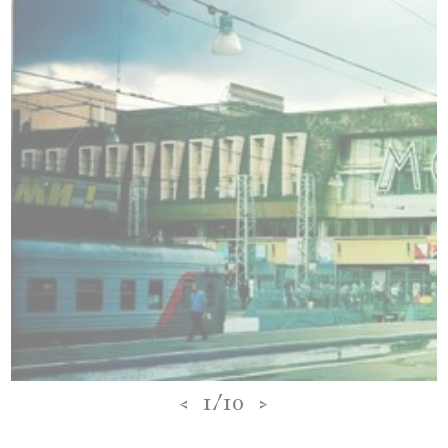
<
1/10
>