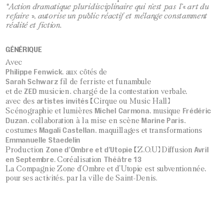
*Action dramatique pluridisciplinaire qui n’est pas l’« art du
refaire », autorise un public réactif et mélange constamment
réalité et fiction.
GÉNÉRIQUE
Avec
Philippe Fenwick
, aux côtés de
Sarah Schwarz
fil de ferriste et funambule
ZED
et de
musicien, chargé de la contestation verbale,
artistes invités
avec des
(Cirque ou Music Hall)
Michel Carmona
Frédéric
Scénographie et lumières
, musique
Duzan
Marine Paris
, collaboration à la mise en scène
,
Magali Castellan
costumes
, maquillages et transformations
Emmanuelle Staedelin
Zone d’Ombre et d’Utopie
Avril
Production
(Z.O.U) Diffusion
en Septembre
Théâtre 13
. Coréalisation
La Compagnie Zone d’Ombre et d’Utopie est subventionnée,
pour ses activités, par la ville de Saint-Denis.