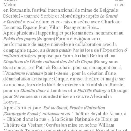
Melocco, Festival de la Francophonie (Roumanie) + tournée
en Roumanie, festival international de mime de Belgrade
Le Grand
(Serbie) + tournée Serbie et Monténégro ; après
« Carabet ».
co-écriture et co- mis en scène avec Charlotte
Escamez. Espace Jean Vilar – Rosny sous Bois…
Après plusieurs Happening et performances, notamment au
Palais des papes
(Avignon)
,
Forum d’Avignon 2011
performance de magie nouvelle en collaboration avec la
. au
Grand palais
(Paris) lors de l’
compagnie 14.20
Exposition
6
milliard d’autres
proposé par Yann Arthus Bertrand, au
Chapiteau de l’Ecole national des Art du
Cirque
(Rosny sous
Bois)
conçu par Patrick Bouchain pour son inauguration ; à
Académie Fratellini
(Saint-Denis)
l’
, pour la création d’une
déambulation artistique : Cirque, danse, théâtre et magie sur
, lors de la Nuit des musées à Irkoutsk
Russie,
12 000 m2
en
pour un
Chaotic dîner
Londres et à
Flatfille Gallery
à Chicago
à
pour 26
voices surrounded
mise en œuvre Alexandra
Loewe…
Est ou Ouest, Procès d’intention
Après écrit et joué
(Compagnie Escale)
notamment au
Théâtre Royal de Namur, à
« Châlon dans la rue », à la Scène Nationale de Blois, au
Confusion
Théâtre du Vésinet
;
mise en scène William
Mesguich. Tournée itinérante de Barcelone à Bruxelles (avril