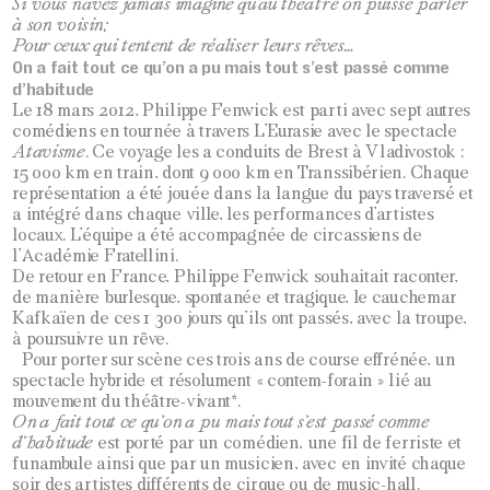
Si vous n’avez jamais imaginé qu’au théâtre on puisse parler
à son voisin;
Pour ceux qui tentent de réaliser leurs rêves…
On a fait tout ce qu’on a pu mais tout s’est passé comme
d’habitude
Le 18 mars 2012, Philippe Fenwick est parti avec sept autres
comédiens en tournée à travers L’Eurasie avec le spectacle
Atavisme
. Ce voyage les a conduits de Brest à Vladivostok :
15 000 km en train, dont 9 000 km en Transsibérien. Chaque
représentation a été jouée dans la langue du pays traversé et
a intégré dans chaque ville, les performances d’artistes
locaux. L’équipe a été accompagnée de circassiens de
l’Académie Fratellini.
De retour en France, Philippe Fenwick souhaitait raconter,
de manière burlesque, spontanée et tragique, le cauchemar
Kafkaïen de ces 1 300 jours qu’ils ont passés, avec la troupe,
à poursuivre un rêve.
Pour porter sur scène ces trois ans de course effrénée, un
spectacle hybride et résolument « contem-forain » lié au
mouvement du théâtre-vivant*.
On a fait tout ce qu’on a pu mais tout s’est passé comme
d’habitude
est porté par un comédien, une fil de ferriste et
funambule ainsi que par un musicien, avec en invité chaque
soir des artistes différents de cirque ou de music-hall.