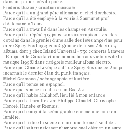
dans un panier près du poêle.
Frédéric Duzan / création musicale
Parce qu’il a un grand père allemand et chef d’orchestre.
Parce qu’il a été employé à la voirie à Saumur et prof
d’Allemand à Tours.
Parce qu’il a travaillé dans les champs en Australie.
Parce qu’il a répété 313 jours, sans interruption, avec des
copains dans le grenier d’une salle des fêtes angevine pour
créer Spicy Box (1993-2000), groupe de fusion/electro. 4
albums, dont 3 chez Island Universal – 750 concerts à travers
l’Europe et le Canada et une nomination aux victoires de la
musique (1998) dans catégorie meilleur album electro.
Parce que Claude Lévèque a dit de Spicy Box que ce groupe
incarnait le dernier élan du punk français.
Michel Carmona / scénographie et lumière
Parce qu’il pense en espagnol.
Parce que comme moi il a eu un Bac A2.
Parce qu’il habite Malakoff, lieu lié à mon enfance.
Parce qu’il a travaillé avec Philippe Claudel, Christophe
Honoré, Haneke et Resnais.
Parce qu’il conçoit la scénographie comme une mise en
lumière.
Parce qu’il utilise la scène comme une forme à sculpter.
Parce qu’il sait transformer n’importe quel objet en un autre