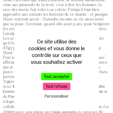
voue aux puissants de la terre, c’est à dire les hommes, la
race des maris, fait écho à sa colère. Puisqu’il faut bien
apprendre aux enfants les horreurs de ce monde – et puisque
Mara veut tout savoir – Zanouba raconte sa vie, aussi noire
que sa peau : l’excision, quand elle avait 9 ans, pour “tempérer
les sens”, les viols de son beau-père, l’avortement, la misère,
l’analphabétisme…
Les avions d’Israël survolent le Sinaï. On affirme au Caire
Ce site utilise des
qu’il faut chasser les Anglais, les Français et les juifs
cookies et vous donne le
d’Egypte. Qu’est-ce-que ça veut dire, être juif, s’interroge
Mara ?
contrôle sur ceux que
Puis la paix revient et s’annonce l’exil. “Tu ne partiras pas”,
vous souhaitez activer
affirme Zanouba à Mara inquiète. “Tu ne partiras pas parce
que je ne le veux pas. Mais si tu pars, je ne te suivrai pas,
parce que les pauvres restent sur la terre des pauvres”. Mara
Tout accepter
partira parce que les puissants de ce monde l’ont voulu.
“Apprends, disait Zanouba : il n’y a pas d’amour”.
Tout refuser
Marie-Christine Danède, Julie Delarme, Marie-Noëlle
Avec
Eusèbe, Térésa Ovidio
de Miranda
et avec la participation
et
Personnaliser
Pierre Emaille
de
.
Françoise Sourzac
Paula Jacques
Adaptation
et
, en
Eric Gaston Lorvoire
collaboration avec
, d’après
le roman Les
Paula Jacques
femmes avec leur amour
de
. © Mercure de