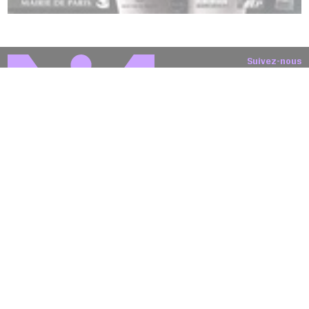
Suivez-nous
Instagram
Threads
LinkedIn
Facebook
Théâtre 13 / Bibliothèque
30 rue du Chevaleret, Paris 13
Théâtre 13 / Glacière
103A bd Auguste-Blanqui, Paris 13
T +(0)1 45 88 62 22
billetterie@theatre13.com