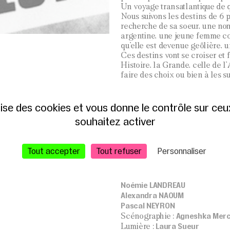
Un voyage transatlantique de q
Nous suivons les destins de 6 p
recherche de sa soeur, une non
argentine, une jeune femme co
qu’elle est devenue geôlière, 
Ces destins vont se croiser et
Histoire, la Grande, celle de l
faire des choix ou bien à les su
GÉNÉRIQUE
ilise des cookies et vous donne le contrôle sur ce
LE THÉORÈME DE CONWAY
,
souhaitez activer
épopée d’un mort en sursis
Sol Es
Texte et mise en scène
Avec :
Tout accepter
Tout refuser
Personnaliser
Gaëlle BOURGEOIS
Fiona CHAUVIN
Anouk FERAL
Noémie LANDREAU
Alexandra NAOUM
Pascal NEYRON
Agneshka Merc
Scénographie :
Laura Sueur
Lumière :