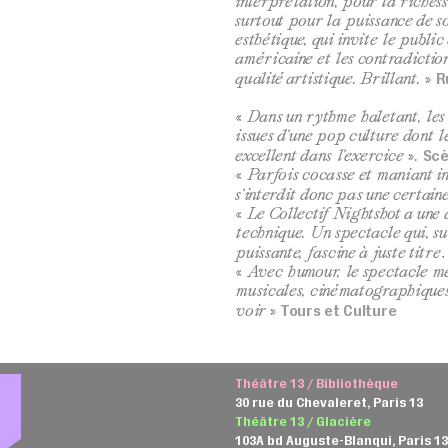
interprétation, pour la richess
surtout pour la puissance de so
esthétique, qui invite le publi
américaine et les contradiction
R
qualité artistique. Brillant.
»
« Dans un rythme haletant, les i
issues d’une pop culture dont le
Sc
excellent dans l’exercice ».
« Parfois cocasse et maniant in
s’interdit donc pas une certaine
« Le Collectif Nightshot a une
technique. Un spectacle qui, s
puissante, fascine à juste titre
,
« Avec humour, le spectacle met
musicales, cinématographiques…!
Tours et Culture
voir »
Théâtre 13 / Bibliothèque
30 rue du Chevaleret, Paris 13
Théâtre 13 / Glacière
103A bd Auguste-Blanqui, Paris 1