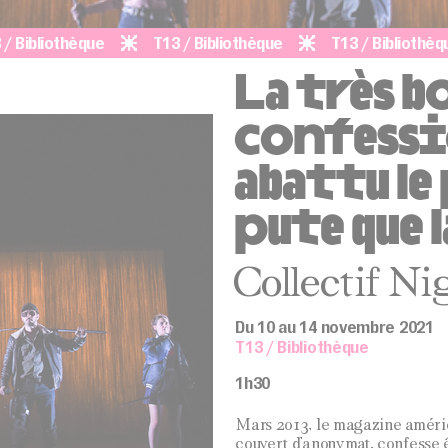
iothèque
T13 / Bibliothèque
T13 / Bibliothèque
La très b
confessio
abattu le
pute que 
Collectif Ni
Du 10 au 14 novembre 2021
T13 / Bibliothèque
1h30
Mars 2013, le magazine américa
couvert d’anonymat, confesse êt