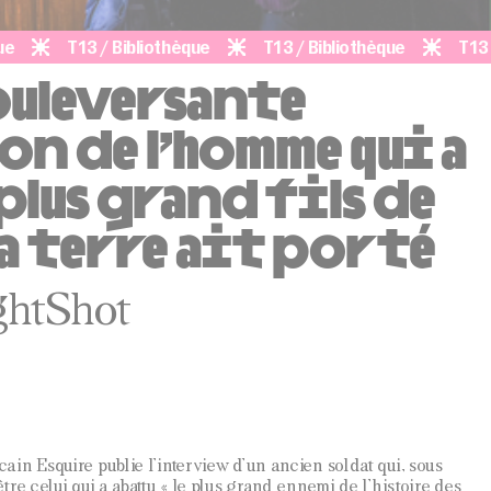
T13 / Bibliothèque
T13 / Bibliothèque
T13 / Bibli
ouleversante
n de l’homme qui a
 plus grand fils de
la terre ait porté
ghtShot
in Esquire publie l’interview d’un ancien soldat qui, sous
re celui qui a abattu « le plus grand ennemi de l’histoire des