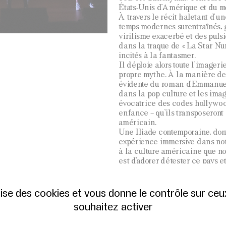
États-Unis d’Amérique et du mo
À travers le récit haletant d’u
temps modernes surentraînés, g
virilisme exacerbé et des pulsi
dans la traque de « La Star N
incités à la fantasmer.
Il déploie alors toute l’imager
propre mythe. À la manière de c
évidente du roman d’Emmanuel 
dans la pop culture et les imag
évocatrice des codes hollywood
enfance – qu’ils transposeron
américain.
Une Iliade contemporaine, dont
expérience immersive dans notr
à la culture américaine que n
est d’adorer détester ce pays et
LA TRÈS BOULEVERSANTE CON
ilise des cookies et vous donne le contrôle sur ce
QUE LA TERRE AIT PORTÉ
souhaitez activer
Collectif Nig
un spectacle du
Clément Bertan
mise en scène