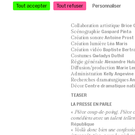
Tout accepter
Tout refuser
Personnaliser
Clément Bertani, Charlo
Avec
Julien Testard
Mikaël Teyss
et
Brice 
Collaboration artistique
Gaspard Pinta
Scénographie
Antoine Prost
Création sonore
Léa Maris
Création lumière
Baptiste Bertr
Création vidéo
Gwladys Duthil
Costumes
Alexandre Hul
Régie générale
Marie Le
Diffusion/production
Kelly Angevine
Administration
An
Recherches dramaturgiques
Centre dramatique nati
Décor
TEASER
LA PRESSE EN PARLE
«
Pièce coup-de-poing. Pièce c
comédiens avec un talent telle
République
«
Voilà donc bien une confessio