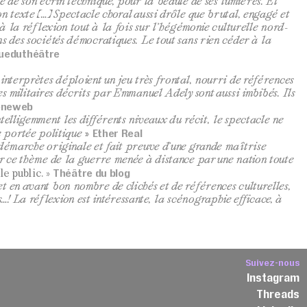
e de son écrin technique, pour la beauté de ses lumières. Et
n texte (…) Spectacle choral aussi drôle que brutal, engagé et
c à la réflexion tout à la fois sur l’hégémonie culturelle nord-
s des sociétés démocratiques. Le tout sans rien céder à la
ueduthéâtre
nterprètes déploient un jeu très frontal, nourri de références
s militaires décrits par Emmanuel Adely sont aussi imbibés. Ils
èneweb
telligemment les différents niveaux du récit, le spectacle ne
Ether Real
 portée politique »
 démarche originale et fait preuve d’une grande maîtrise
ur ce thème de la guerre menée à distance par une nation toute
Théâtre du blog
 le public. »
 en avant bon nombre de clichés et de références culturelles,
 La réflexion est intéressante, la scénographie efficace, à
Suivez-nous
Instagram
Threads
3