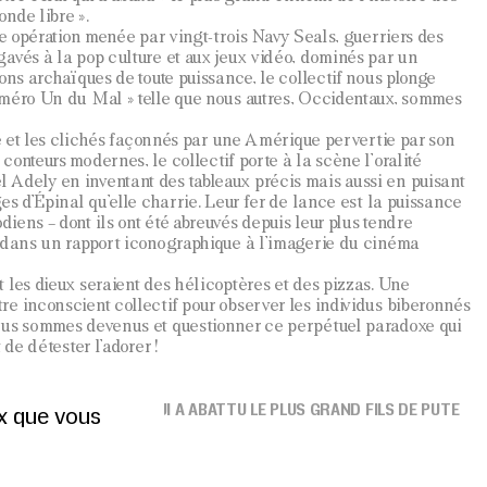
nde libre ».
ne opération menée par vingt-trois Navy Seals, guerriers des
avés à la pop culture et aux jeux vidéo, dominés par un
ons archaïques de toute puissance, le collectif nous plonge
uméro Un du Mal » telle que nous autres, Occidentaux, sommes
ie et les clichés façonnés par une Amérique pervertie par son
onteurs modernes, le collectif porte à la scène l’oralité
Adely en inventant des tableaux précis mais aussi en puisant
es d’Épinal qu’elle charrie. Leur fer de lance est la puissance
iens – dont ils ont été abreuvés depuis leur plus tendre
t dans un rapport iconographique à l’imagerie du cinéma
 les dieux seraient des hélicoptères et des pizzas. Une
e inconscient collectif pour observer les individus biberonnés
ous sommes devenus et questionner ce perpétuel paradoxe qui
 de détester l’adorer !
FESSION
DE L’HOMME QUI A ABATTU LE PLUS GRAND FILS DE PUTE
ux que vous
htShot
i
Edouard Bonnet
et