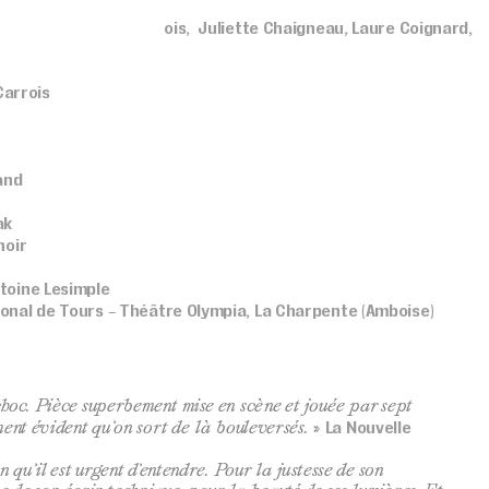
tte Daquet, Brice Carrois, Juliette Chaigneau, Laure Coignard,
ié
Carrois
and
ak
noir
toine Lesimple
onal de Tours
Théâtre Olympia, La Charpente (Amboise)
–
hoc. Pièce superbement mise en scène et jouée par sept
La Nouvelle
ment évident qu’on sort de là bouleversés.
»
n qu’il est urgent d’entendre. Pour la justesse de son