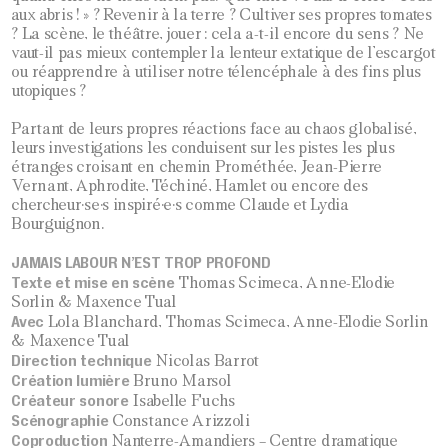
aux abris ! » ? Revenir à la terre ? Cultiver ses propres tomates
? La scène, le théâtre, jouer : cela a-t-il encore du sens ? Ne
vaut-il pas mieux contempler la lenteur extatique de l’escargot
ou réapprendre à utiliser notre télencéphale à des fins plus
utopiques ?
Partant de leurs propres réactions face au chaos globalisé,
leurs investigations les conduisent sur les pistes les plus
étranges croisant en chemin Prométhée, Jean-Pierre
Vernant, Aphrodite, Téchiné, Hamlet ou encore des
chercheur·se·s inspiré·e·s comme Claude et Lydia
Bourguignon.
JAMAIS LABOUR N’EST TROP PROFOND
Texte et mise en scène
Thomas Scimeca, Anne-Elodie
Sorlin & Maxence Tual
Avec
Lola Blanchard, Thomas Scimeca, Anne-Elodie Sorlin
& Maxence Tual
Direction technique
Nicolas Barrot
Création lumière
Bruno Marsol
Créateur sonore
Isabelle Fuchs
Scénographie
Constance Arizzoli
Coproduction
Nanterre-Amandiers – Centre dramatique