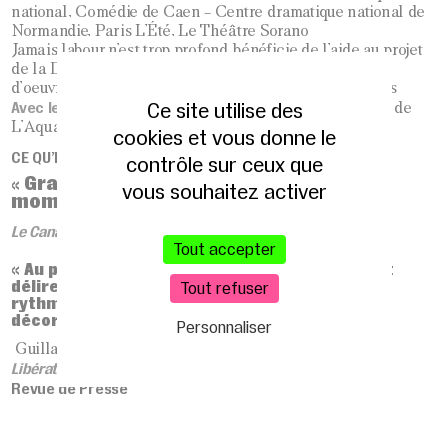
national, Comédie de Caen – Centre dramatique national de
Normandie, Paris L’Été, Le Théâtre Sorano
Jamais labour n’est trop profond bénéficie de l’aide au projet
de la DRAC Île-de-France et de l’aide à la diffusion
d’oeuvres sur le territoire parisien de la Mairie de Paris
Ce site utilise des
Avec le soutien
de La Ménagerie de Verre, Le Théâtre de
L’Aquarium, Scènes du Golfe, Le Monfort Théâtre
cookies et vous donne le
CE QU’EN PENSE LA PRESSE
contrôle sur ceux que
Grands rires, mais aussi superbes
«
vous souhaitez activer
moments de grâce
«
Le Canard Enchainé
Tout accepter
«
Au plateau, ils mélangent images chiadées et
délires complices, n’hésitent pas à ralentir le
Tout refuser
rythme, éteindre les lumières, se priver de
décors.
«
Personnaliser
Guillaume Tion
Libération
Revue de Presse