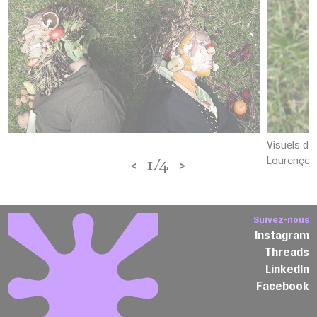
Visuels du
Lourenço /
<
1/4
>
Suivez-nous
Instagram
Threads
LinkedIn
Facebook