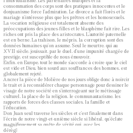
l’individualisme. Les partenaires multiples et la
consommation des corps sont des pratiques innocentes et le
donjuanisme force l’admiration. Le divorce a fait florès et le
mariage n’intéresse plus que les prêtres et les homosexuels.
La vocation religieuse est totalement absente des
préoccupations des jeunes-filles et le blasphème fait rire. Les
riches ont pris la place des aristocrates. L’autorité paternelle
est en berne. La trahison, le mépris, la corruption sont des
données humaines qu’on assume. Seul le meurtre, qui au
XVII siècle, jouissait, par le duel, d’une impunité chargée de
prestige, est susceptible de nous émouvoir.
Enfin, en Europe, tout le monde s’accorde à croire que le ciel
est vide et Dieu, bien sourd aux souffrances des hommes, est
globalement rejeté.
Ancrer la pièce de Molière de nos jours oblige donc à noircir
le trait et à reconsidérer chaque personnage pour dessiner le
visage de notre société en s’interrogeant sur le métissage
culturel, la place de la religion, le communautarisme, les
rapports de forces des classes sociales, la famille et
l’éducation.
Don Juan seul traverse les siècles et c’est finalement dans
l’écrin de notre vingt-et-unième siècle si libéral, qu’éclate
magnifiquement sa quête de vérité qui, avec les
dérèglements qui s’ensuivent, fait apparaître la figure