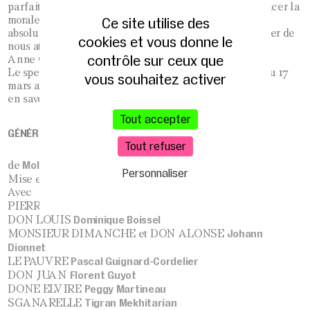
parfaite de l’homme moderne dont la volonté de remplacer la
Ce site utilise des
morale par le désir est peut-être la marque d’un besoin
absolu de sens et de transcendance qui ne peut manquer de
cookies et vous donne le
nous atteindre.
contrôle sur ceux que
Anne Coutureau
Le spectacle sera présenté au Théâtre de la Tempête du 17
vous souhaitez activer
mars au 17 avril 2016
en savoir plus
Tout accepter
GÉNÉRIQUE
Tout refuser
Molière
de
Personnaliser
Anne Coutureau
Mise en scène
Avec
Birane Ba
PIERROT
Dominique Boissel
DON LOUIS
Johann
MONSIEUR DIMANCHE et DON ALONSE
Dionnet
Pascal Guignard-Cordelier
LE PAUVRE
Florent Guyot
DON JUAN
Peggy Martineau
DONE ELVIRE
Tigran Mekhitarian
SGANARELLE