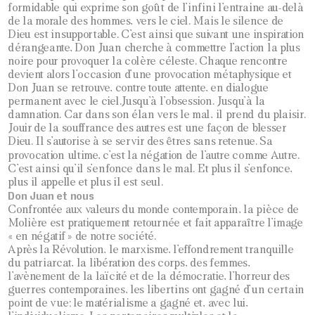
formidable qui exprime son goût de l’infini l’entraine au-delà
de la morale des hommes, vers le ciel. Mais le silence de
Dieu est insupportable. C’est ainsi que suivant une inspiration
dérangeante, Don Juan cherche à commettre l’action la plus
noire pour provoquer la colère céleste. Chaque rencontre
devient alors l’occasion d’une provocation métaphysique et
Don Juan se retrouve, contre toute attente, en dialogue
permanent avec le ciel.Jusqu’à l’obsession. Jusqu’à la
damnation. Car dans son élan vers le mal, il prend du plaisir.
Jouir de la souffrance des autres est une façon de blesser
Dieu. Il s’autorise à se servir des êtres sans retenue. Sa
provocation ultime, c’est la négation de l’autre comme Autre.
C’est ainsi qu’il s’enfonce dans le mal. Et plus il s’enfonce,
plus il appelle et plus il est seul.
Don Juan et nous
Confrontée aux valeurs du monde contemporain, la pièce de
Molière est pratiquement retournée et fait apparaître l’image
« en négatif » de notre société.
Après la Révolution, le marxisme, l’effondrement tranquille
du patriarcat, la libération des corps, des femmes,
l’avènement de la laïcité et de la démocratie, l’horreur des
guerres contemporaines, les libertins ont gagné d’un certain
point de vue; le matérialisme a gagné et, avec lui,