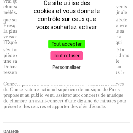
vrai que, dans
l’Andante
, le compositeur emprunte une
Ce site utilise des
chanson des bateliers du Rhin… Avec ses cordes et ses vents
cookies et vous donne le
mêlés, l’œuvre est une petite symphonie cachée, si originale
contrôle sur ceux que
e
que son influence sera immense tout au long du XIX
siècle.
vous souhaitez activer
Presque un siècle plus tard, en 1895, Strauss réalise l’œuvre
la plus virtuose qui soit, donnée lors de ce concert dans sa
version pour sextuor. Moins intéressé par « Till » que par «
l’Espiègle », il oublie le meneur de révoltes de paysans qui
Tout accepter
e
sévit au XIV
siècle. Il veut une parodie : « J’ai composé la
Tout refuser
pièce dans l’intention qu’on pût bien rire, pour une fois, dans
une salle de concerts ! » Message bien reçu d’un Claude
Personnaliser
Debussy admiratif, effrayé et un peu jaloux : « Ce morceau
ressemble à une heure de musique nouvelle chez les fous ! »
« Avant concert »
Concert précédé d’un
: d’anciens élèves
du Conservatoire national supérieur de musique de Paris
proposent au public venu assister aux concerts de musique
de chambre un avant-concert d’une dizaine de minutes pour
présenter les œuvres et apporter des clés d’écoute.
GALERIE