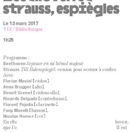
strauss, espiègles
Le 13 mars 2017
T13 / Bibliothèque
1h25
Programme :
Beethoven
Septuor en mi bémol majeur,
Strauss
Till Eulenspiegel
, version pour sextuor à cordes
Avec
Florian Maviel
(violon),
Anna Brugger
(alto),
Benoît Grenet
(violoncelle),
Ricardo Delgado
(contrebasse),
Florent Pujuila
(clarinette),
Fany Maselli
(basson),
Nicolas Ramez
(cor)
En 1800, le public viennois célèbre le
Septuor
de Beethoven,
que l’on prend pour une sérénade, hommage à Mozart. Il est